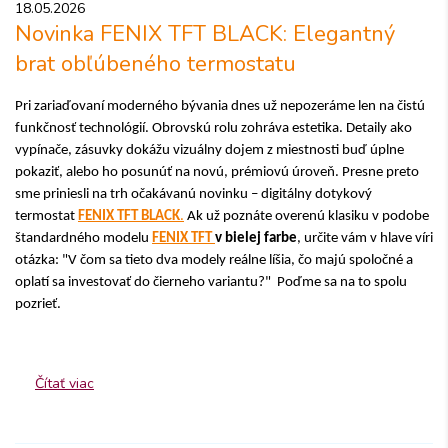
18.05.2026
Novinka FENIX TFT BLACK: Elegantný
brat obľúbeného termostatu
Pri zariaďovaní moderného bývania dnes už nepozeráme len na čistú
funkčnosť technológií. Obrovskú rolu zohráva estetika. Detaily ako
vypínače, zásuvky dokážu vizuálny dojem z miestnosti buď úplne
pokaziť, alebo ho posunúť na novú, prémiovú úroveň. Presne preto
sme priniesli na trh očakávanú novinku – digitálny dotykový
termostat
FENIX TFT BLACK
.
Ak už poznáte overenú klasiku v podobe
štandardného modelu
FENIX TFT
v bielej farbe
, určite vám v hlave víri
otázka: "V čom sa tieto dva modely reálne líšia, čo majú spoločné a
oplatí sa investovať do čierneho variantu?" Poďme sa na to spolu
pozrieť.
Čítať viac