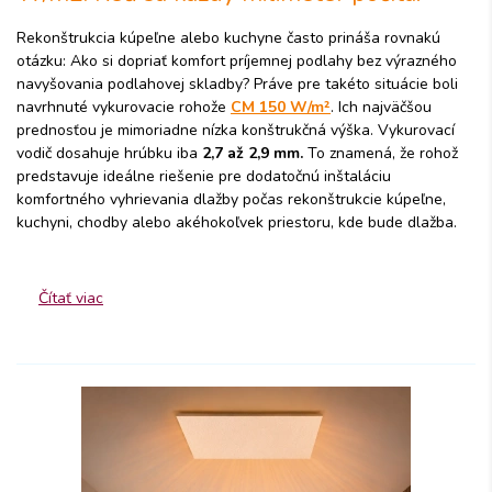
Rekonštrukcia kúpeľne alebo kuchyne často prináša rovnakú
otázku: Ako si dopriať komfort príjemnej podlahy bez výrazného
navyšovania podlahovej skladby? Práve pre takéto situácie boli
navrhnuté vykurovacie rohože
CM 150 W/m²
. Ich najväčšou
prednosťou je mimoriadne nízka konštrukčná výška. Vykurovací
vodič dosahuje hrúbku iba
2,7 až 2,9 mm.
To znamená, že rohož
predstavuje ideálne riešenie pre dodatočnú inštaláciu
komfortného vyhrievania dlažby počas rekonštrukcie kúpeľne,
kuchyni, chodby alebo akéhokoľvek priestoru, kde bude dlažba.
Čítať viac