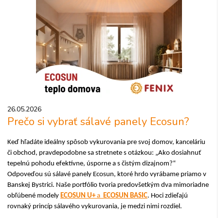
26.05.2026
Prečo si vybrať sálavé panely Ecosun?
Keď hľadáte ideálny spôsob vykurovania pre svoj domov, kanceláriu
či obchod, pravdepodobne sa stretnete s otázkou: „Ako dosiahnuť
tepelnú pohodu efektívne, úsporne a s čistým dizajnom?“
Odpoveďou sú sálavé panely Ecosun, ktoré hrdo vyrábame priamo v
Banskej Bystrici.
Naše portfólio tvoria predovšetkým dva mimoriadne
obľúbené modely
ECOSUN U+
a
ECOSUN BASIC
. Hoci zdieľajú
rovnaký princíp sálavého vykurovania, je medzi nimi rozdiel.