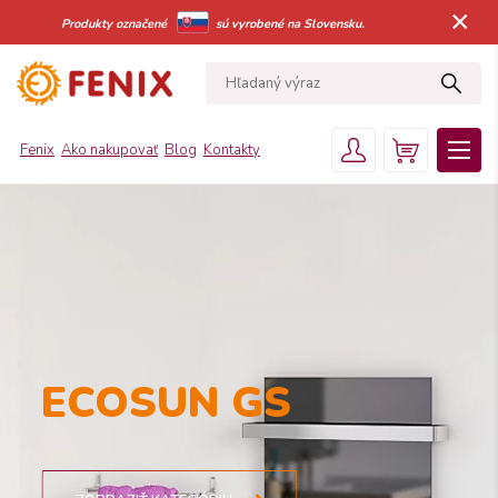
×
Produkty označené
sú vyrobené na Slovensku.
Fenix
Ako nakupovať
Blog
Kontakty
ECOSUN GS