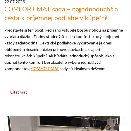
22.07.2026
COMFORT MAT sada – najjednoduchšia
cesta k príjemnej podlahe v kúpeľni!
Predstavte si ten pocit, keď ráno vstúpite bosou nohou na príjemne
vyhriatu dlažbu. Žiadny studený šok, len komfort, ktorý spríjemní
každý začiatok dňa. Elektrické podlahové vykurovanie je dnes
obľúbeným riešením nielen pri novostavbách, ale aj pri
rekonštrukciách kúpeľní. Ak hľadáte jednoduchý spôsob, ako si
dopriať tento komfort bez zložitého výberu jednotlivých
komponentov,
COMFORT MAT
sady sú ideálnym riešením.
Čítať viac