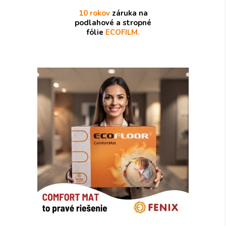
10 rokov
záruka na
podlahové a stropné
fólie
ECOFILM.