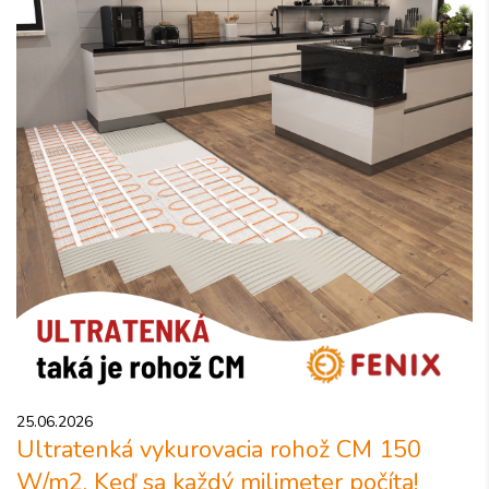
25.06.2026
Ultratenká vykurovacia rohož CM 150
W/m2. Keď sa každý milimeter počíta!