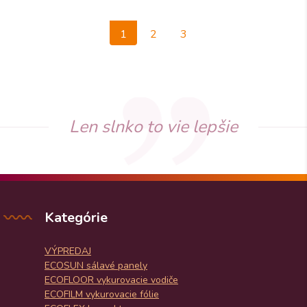
1
2
3
Len slnko to vie lepšie
Kategórie
VÝPREDAJ
ECOSUN sálavé panely
ECOFLOOR vykurovacie vodiče
ECOFILM vykurovacie fólie