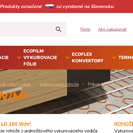
Produkty označené
sú vyrobené na Slovensku.
Fenix
Ako nakupovať
ECOFILM
ECOFLEX
CIE
VYKUROVACIE
TERM
KONVEKTORY
FÓLIE
vé vykurovanie
Vykurovacie rohože
Príkon 150-160 W/m²
W/M²
LD 160 W/m²
ROHOŽE
ie rohože z jednožilového vykurovacieho vodiča
Vykurova