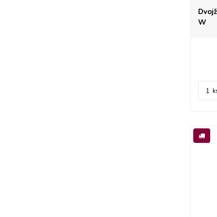
Dvojž
W
k