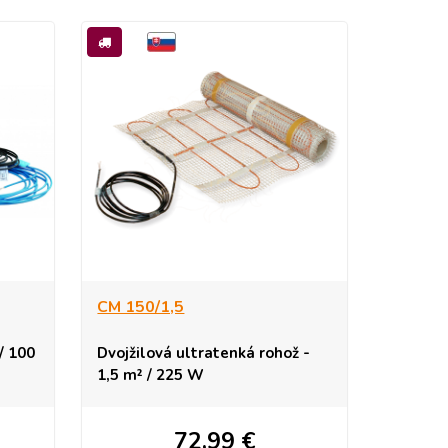
CM 150/1,5
/ 100
Dvojžilová ultratenká rohož -
1,5 m² / 225 W
72,99
€