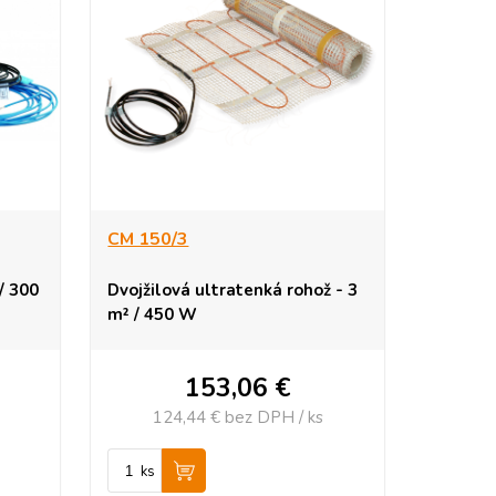
CM 150/3
/ 300
Dvojžilová ultratenká rohož - 3
m² / 450 W
153,06
€
124,44 €
bez DPH / ks
ks