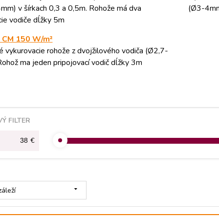
mm) v šírkach 0,3 a 0,5m. Rohože má dva
(Ø3-4mm)
cie vodiče dĺžky 5m
CM 150 W/m²
é vykurovacie rohože z dvojžilového vodiča (Ø2,7-
ohož ma jeden pripojovací vodič dĺžky 3m
Ý FILTER
€
áleží