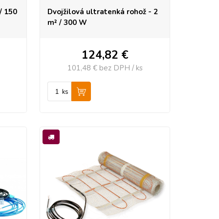
/ 150
Dvojžilová ultratenká rohož - 2
m² / 300 W
124,82
€
101,48 €
bez DPH / ks
ks