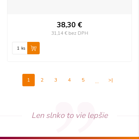
38,30
€
31,14 €
bez DPH
ks
1
2
3
4
5
>|
…
Len slnko to vie lepšie