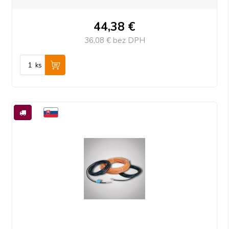
44,38
€
36,08 €
bez DPH
ks