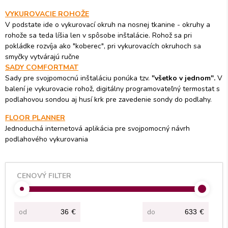
VYKUROVACIE ROHOŽE
V podstate ide o vykurovací okruh na nosnej tkanine - okruhy a
rohože sa teda líšia len v spôsobe inštalácie. Rohož sa pri
pokládke rozvíja ako "koberec", pri vykurovacích okruhoch sa
smyčky vytvárajú ručne
SADY COMFORTMAT
Sady pre svojpomocnú inštaláciu ponúka tzv.
"všetko v jednom".
V
balení je vykurovacie rohož, digitálny programovateľný termostat s
podlahovou sondou aj husí krk pre zavedenie sondy do podlahy.
FLOOR PLANNER
Jednoduchá internetová aplikácia pre svojpomocný návrh
podlahového vykurovania
CENOVÝ FILTER
od
€
do
€