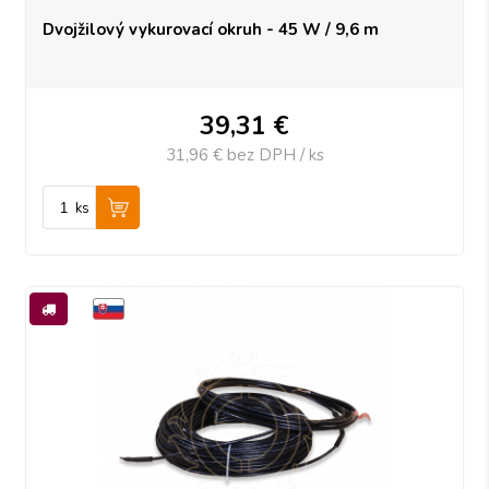
Dvojžilový vykurovací okruh - 45 W / 9,6 m
39,31
€
31,96 €
bez DPH / ks
ks