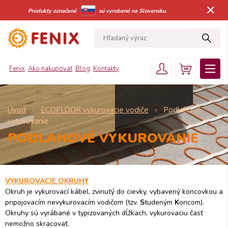
×
Produkty označené
sú vyrobené na Slovensku.
Fenix
Ako nakupovať
Blog
Kontakty
Úvod
ECOFLOOR vykurovacie vodiče
Podlahové
vykurovanie
PODLAHOVÉ VYKUROVANIE
VYKUROVACIE OKRUHY
Okruh je vykurovací kábel, zvinutý do cievky, vybavený koncovkou a
pripojovacím nevykurovacím vodičom (tzv.
S
tudeným
K
oncom).
Okruhy sú vyrábané v typizovaných dĺžkach, vykurovaciu časť
nemožno skracovať.