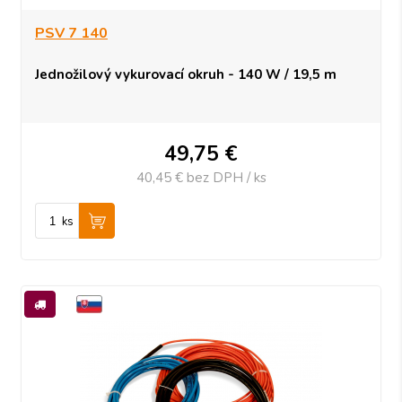
PSV 7 140
Jednožilový vykurovací okruh - 140 W / 19,5 m
49,75
€
40,45 €
bez DPH / ks
ks