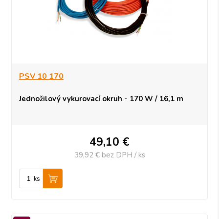
PSV 10 170
Jednožilový vykurovací okruh - 170 W / 16,1 m
49,10
€
39,92 €
bez DPH / ks
ks