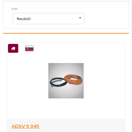
TYP
Nezáleží
ADSV 5 045