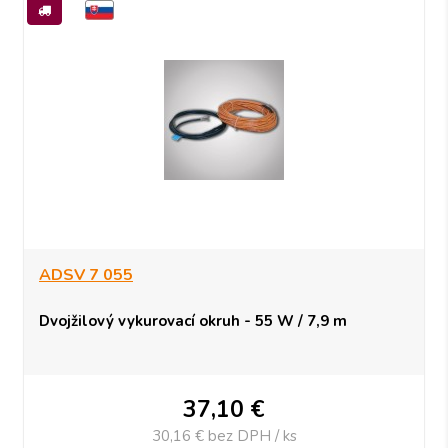
ADSV 7 055
Dvojžilový vykurovací okruh - 55 W / 7,9 m
37,10
€
30,16 €
bez DPH / ks