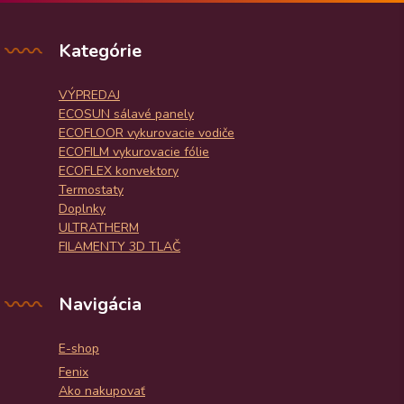
Kategórie
VÝPREDAJ
ECOSUN sálavé panely
ECOFLOOR vykurovacie vodiče
ECOFILM vykurovacie fólie
ECOFLEX konvektory
Termostaty
Doplnky
ULTRATHERM
FILAMENTY 3D TLAČ
Navigácia
E-shop
Fenix
Ako nakupovať