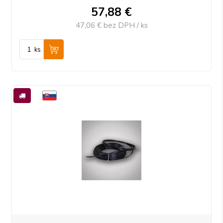
57,88
€
47,06 €
bez DPH / ks
ks