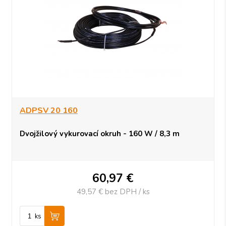
ADPSV 20 160
Dvojžilový vykurovací okruh - 160 W / 8,3 m
60,97
€
49,57 €
bez DPH / ks
ks