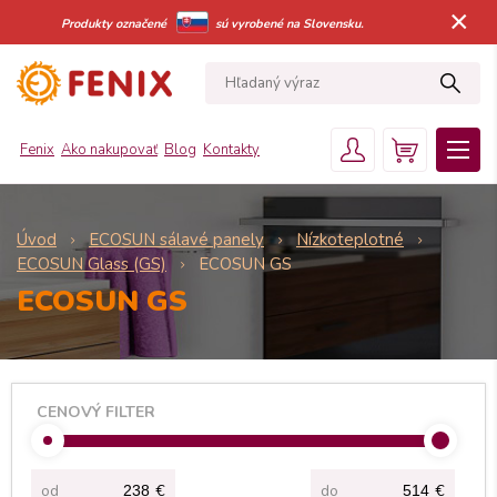
×
Produkty označené
sú vyrobené na Slovensku.
Fenix
Ako nakupovať
Blog
Kontakty
Úvod
ECOSUN sálavé panely
Nízkoteplotné
ECOSUN Glass (GS)
ECOSUN GS
ECOSUN GS
CENOVÝ FILTER
od
€
do
€