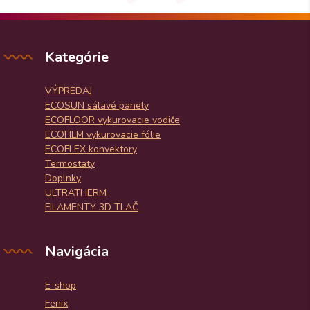
Kategórie
VÝPREDAJ
ECOSUN sálavé panely
ECOFLOOR vykurovacie vodiče
ECOFILM vykurovacie fólie
ECOFLEX konvektory
Termostaty
Doplnky
ULTRATHERM
FILAMENTY 3D TLAČ
Navigácia
E-shop
Fenix