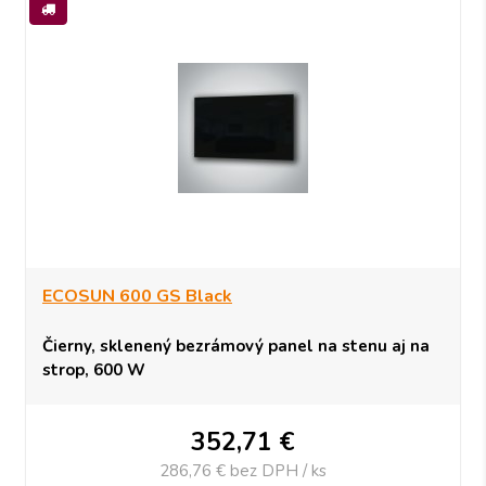
ECOSUN 600 GS Black
Čierny, sklenený bezrámový panel na stenu aj na
strop, 600 W
352,71
€
286,76 €
bez DPH / ks