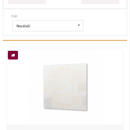
TYP
Nezáleží