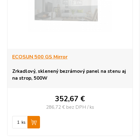
ECOSUN 500 GS Mirror
Zrkadlový, sklenený bezrámový panel na stenu aj
na strop, 500W
352,67
€
286,72 €
bez DPH / ks
ks