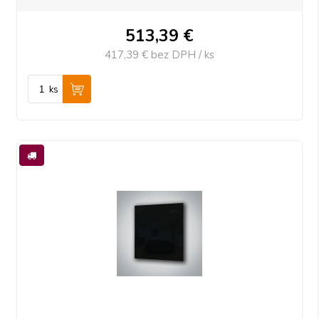
513,39
€
417,39 €
bez DPH / ks
ks