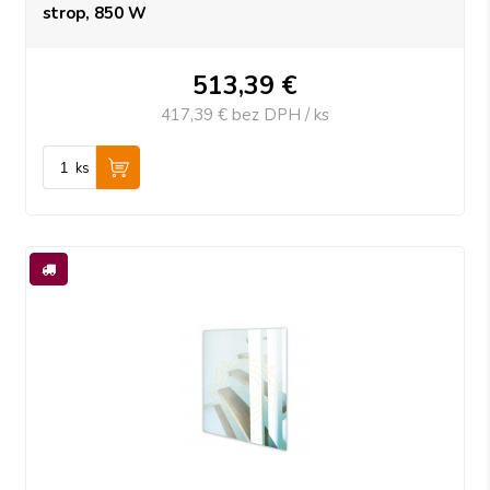
strop, 850 W
513,39
€
417,39 €
bez DPH / ks
ks