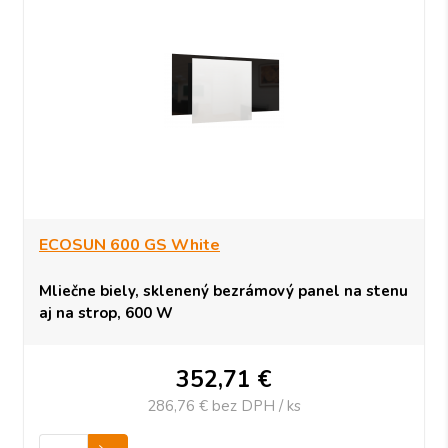
ECOSUN 600 GS White
Mliečne biely, sklenený bezrámový panel na stenu
aj na strop, 600 W
352,71
€
286,76 €
bez DPH / ks