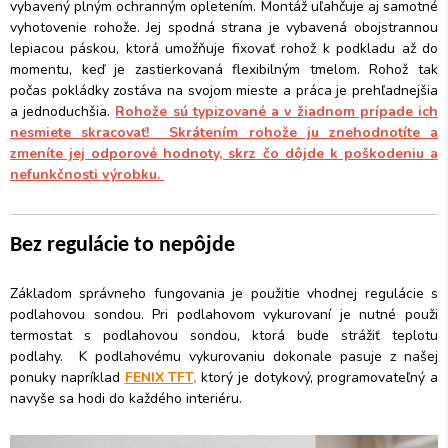
vybavený plným ochranným opletením. Montáž uľahčuje aj samotné
vyhotovenie rohože. Jej spodná strana je vybavená obojstrannou
lepiacou páskou, ktorá umožňuje fixovať rohož k podkladu až do
momentu, keď je zastierkovaná flexibilným tmelom. Rohož tak
počas pokládky zostáva na svojom mieste a práca je prehľadnejšia
a jednoduchšia.
Rohože sú typizované a v žiadnom prípade ich
nesmiete skracovať! Skrátením rohože ju znehodnotíte a
zmeníte jej odporové hodnoty, skrz čo dôjde k poškodeniu a
nefunkčnosti výrobku.
Bez regulácie to nepôjde
Základom správneho fungovania je použitie vhodnej regulácie s
podlahovou sondou. Pri podlahovom vykurovaní je nutné použi
termostat s podlahovou sondou, ktorá bude strážiť teplotu
podlahy. K podlahovému vykurovaniu dokonale pasuje z našej
ponuky napríklad
FENIX TFT,
ktorý je dotykový, programovateľný a
navyše sa hodi do každého interiéru.