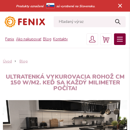
×
Produkty označené
sú vyrobené na Slovensku.
Fenix
Ako nakupovať
Blog
Kontakty
Úvod
Blog
ULTRATENKÁ VYKUROVACIA ROHOŽ CM
150 W/M2. KEĎ SA KAŽDÝ MILIMETER
POČÍTA!