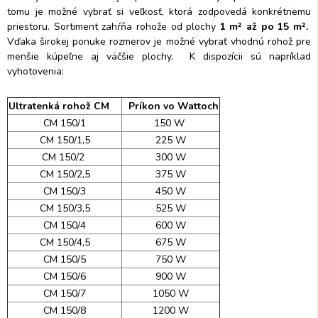
tomu je možné vybrať si veľkosť, ktorá zodpovedá konkrétnemu
priestoru. Sortiment zahŕňa rohože od plochy
1 m² až po 15 m².
Vďaka širokej ponuke rozmerov je možné vybrať vhodnú rohož pre
menšie kúpeľne aj väčšie plochy. K dispozícii sú napríklad
vyhotovenia:
Ultratenká rohož CM
Príkon vo Wattoch
CM 150/1
150 W
CM 150/1,5
225 W
CM 150/2
300 W
CM 150/2,5
375 W
CM 150/3
450 W
CM 150/3,5
525 W
CM 150/4
600 W
CM 150/4,5
675 W
CM 150/5
750 W
CM 150/6
900 W
CM 150/7
1050 W
CM 150/8
1200 W