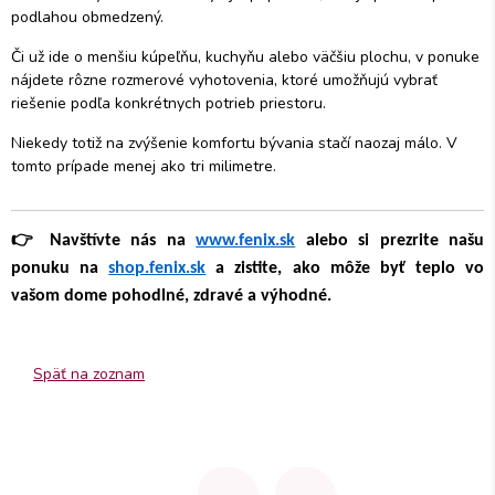
podlahou obmedzený.
Či už ide o menšiu kúpeľňu, kuchyňu alebo väčšiu plochu, v ponuke
nájdete rôzne rozmerové vyhotovenia, ktoré umožňujú vybrať
riešenie podľa konkrétnych potrieb priestoru.
Niekedy totiž na zvýšenie komfortu bývania stačí naozaj málo. V
tomto prípade menej ako tri milimetre.
👉
Navštívte nás na
www.fenix.sk
alebo si prezrite našu
ponuku na
shop.fenix.sk
a zistite, ako môže byť teplo vo
vašom dome pohodlné, zdravé a výhodné.
Späť na zoznam