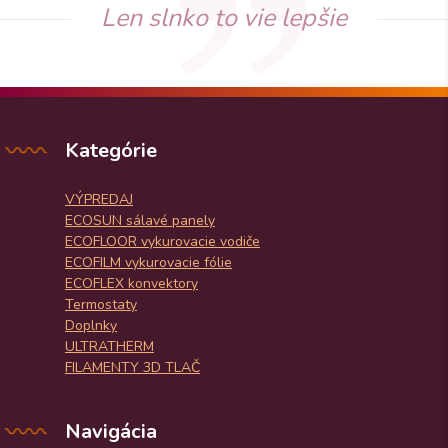
Len slnko to vie lepšie
Kategórie
VÝPREDAJ
ECOSUN sálavé panely
ECOFLOOR vykurovacie vodiče
ECOFILM vykurovacie fólie
ECOFLEX konvektory
Termostaty
Doplnky
ULTRATHERM
FILAMENTY 3D TLAČ
Navigácia