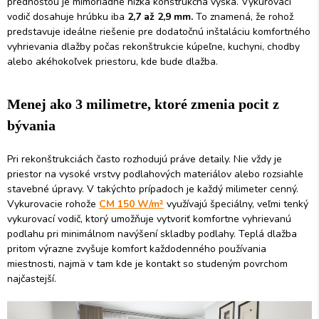
prednosťou je mimoriadne nízka konštrukčná výška. Vykurovací
vodič dosahuje hrúbku iba
2,7 až 2,9 mm.
To znamená, že rohož
predstavuje ideálne riešenie pre dodatočnú inštaláciu komfortného
vyhrievania dlažby počas rekonštrukcie kúpeľne, kuchyni, chodby
alebo akéhokoľvek priestoru, kde bude dlažba.
Menej ako 3 milimetre, ktoré zmenia pocit z
bývania
Pri rekonštrukciách často rozhodujú práve detaily. Nie vždy je
priestor na vysoké vrstvy podlahových materiálov alebo rozsiahle
stavebné úpravy. V takýchto prípadoch je každý milimeter cenný.
Vykurovacie rohože
CM 150 W/m²
využívajú špeciálny, veľmi tenký
vykurovací vodič, ktorý umožňuje vytvoriť komfortne vyhrievanú
podlahu pri minimálnom navýšení skladby podlahy. Teplá dlažba
pritom výrazne zvyšuje komfort každodenného používania
miestnosti, najmä v tam kde je kontakt so studeným povrchom
najčastejší.