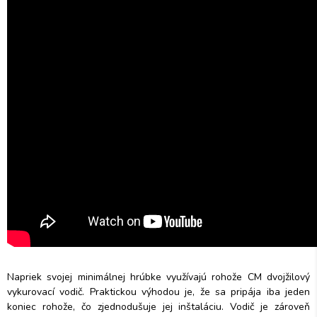
Napriek svojej minimálnej hrúbke využívajú rohože CM dvojžilový
vykurovací vodič. Praktickou výhodou je, že sa pripája iba jeden
koniec rohože, čo zjednodušuje jej inštaláciu. Vodič je zároveň