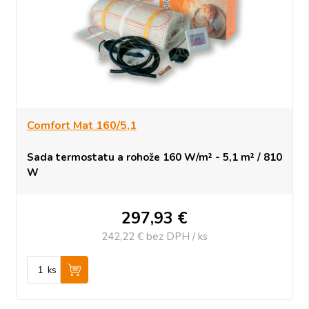
Comfort Mat 160/5,1
Sada termostatu a rohože 160 W/m² - 5,1 m² / 810
W
297,93
€
242,22 €
bez DPH / ks
ks