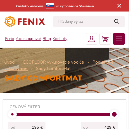
×
Produkty označené
sú vyrobené na Slovensku.
Fenix
Ako nakupovať
Blog
Kontakty
Úvod
ECOFLOOR vykurovacie vodiče
Podlahové
vykurovanie
Sady ComfortMat
SADY COMFORTMAT
CENOVÝ FILTER
od
€
do
€