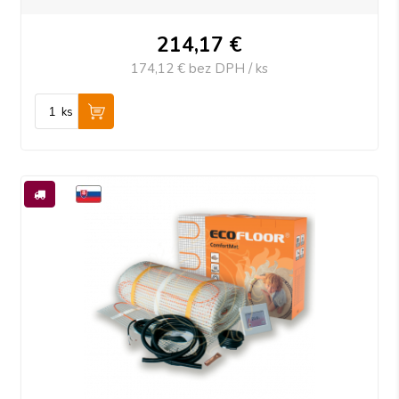
214,17
€
174,12 €
bez DPH / ks
ks