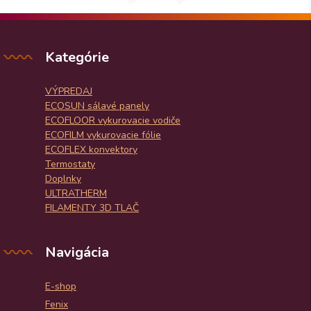
Kategórie
VÝPREDAJ
ECOSUN sálavé panely
ECOFLOOR vykurovacie vodiče
ECOFILM vykurovacie fólie
ECOFLEX konvektory
Termostaty
Doplnky
ULTRATHERM
FILAMENTY 3D TLAČ
Navigácia
E-shop
Fenix