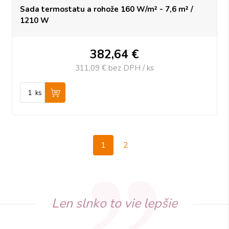
Sada termostatu a rohože 160 W/m² - 7,6 m² /
1210 W
382,64
€
311,09 €
bez DPH / ks
ks
1
2
Len slnko to vie lepšie