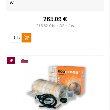
W
265,09
€
215,52 €
bez DPH / ks
ks