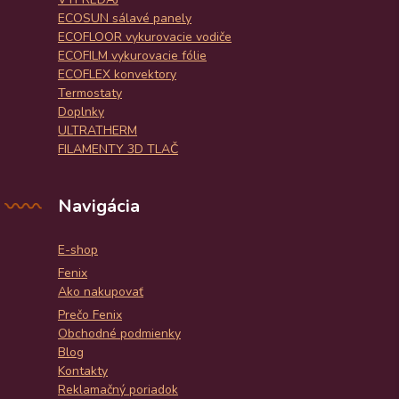
ECOSUN sálavé panely
ECOFLOOR vykurovacie vodiče
ECOFILM vykurovacie fólie
ECOFLEX konvektory
Termostaty
Doplnky
ULTRATHERM
FILAMENTY 3D TLAČ
Navigácia
E-shop
Fenix
Ako nakupovať
Prečo Fenix
Obchodné podmienky
Blog
Kontakty
Reklamačný poriadok