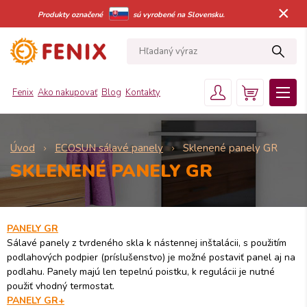
×
Produkty označené
sú vyrobené na Slovensku.
Fenix
Ako nakupovať
Blog
Kontakty
Úvod
ECOSUN sálavé panely
Sklenené panely GR
SKLENENÉ PANELY GR
PANELY GR
Sálavé panely z tvrdeného skla k nástennej inštalácii, s použitím
podlahových podpier (príslušenstvo) je možné postaviť panel aj na
podlahu. Panely majú len tepelnú poistku, k regulácii je nutné
použiť vhodný termostat.
PANELY GR+