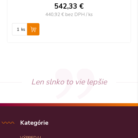
542,33
€
440,92 €
bez DPH / ks
ks
Len slnko to vie lepšie
Kategórie
VÝPREDAJ