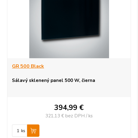
GR 500 Black
Sálavý sklenený panel 500 W, čierna
394,99
€
321,13 €
bez DPH / ks
ks