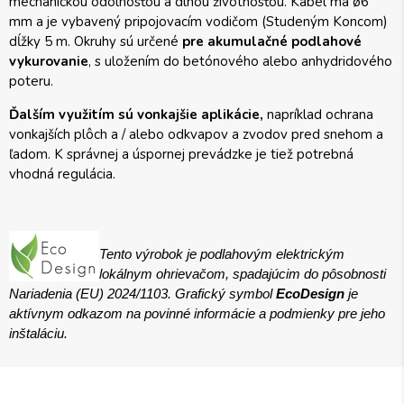
mechanickou odolnosťou a dlhou životnosťou. Kábel má ø6
mm a je vybavený pripojovacím vodičom (Studeným Koncom)
dĺžky 5 m. Okruhy sú určené
pre akumulačné podlahové
vykurovanie
, s uložením do betónového alebo anhydridového
poteru.
Ďalším využitím sú vonkajšie aplikácie,
napríklad ochrana
vonkajších plôch a / alebo odkvapov a zvodov pred snehom a
ľadom. K správnej a úspornej prevádzke je tiež potrebná
vhodná regulácia.
Tento výrobok je podlahovým elektrickým
lokálnym ohrievačom, spadajúcim do pôsobnosti
Nariadenia (EU) 2024/1103. Grafický symbol
EcoDesign
je
aktívnym odkazom na povinné informácie a podmienky pre jeho
inštaláciu.