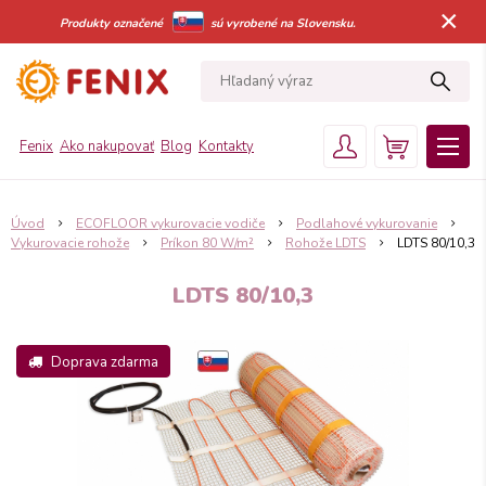
×
Produkty označené
sú vyrobené na Slovensku.
Fenix
Ako nakupovať
Blog
Kontakty
Úvod
ECOFLOOR vykurovacie vodiče
Podlahové vykurovanie
Vykurovacie rohože
Príkon 80 W/m²
Rohože LDTS
LDTS 80/10,3
LDTS 80/10,3
Doprava zdarma