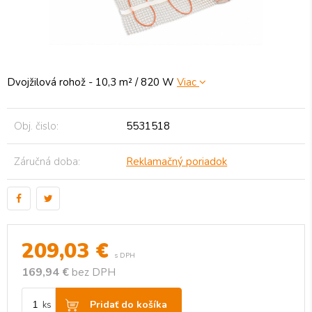
Dvojžilová rohož - 10,3 m² / 820 W
Viac
Obj. čislo:
5531518
Záručná doba:
Reklamačný poriadok
209,03
€
s DPH
169,94 €
bez DPH
Pridať do košíka
ks