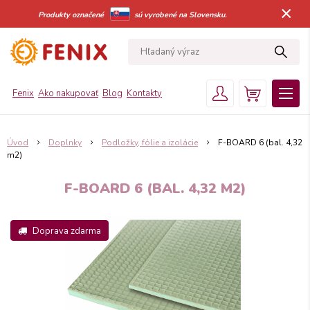
×
Produkty označené
sú vyrobené na Slovensku.
Fenix
Ako nakupovať
Blog
Kontakty
Úvod
Doplnky
Podložky, fólie a izolácie
F-BOARD 6 (bal. 4,32
m2)
F-BOARD 6 (BAL. 4,32 M2)
Doprava zdarma