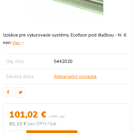
Izolácia pre vykurovacie systémy Ecofloor pod dlažbou - hr. 6
mm
Viac
Obj. čislo:
5442020
Záručná doba:
Reklamačný poriadok
101,02
€
s DPH / bal.
82,13 €
bez DPH / bal.