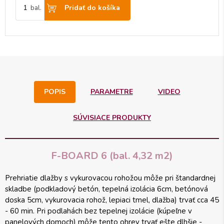
Pridať do košíka
bal.
POPIS
PARAMETRE
VIDEO
SÚVISIACE PRODUKTY
F-BOARD 6 (bal. 4,32 m2)
Prehriatie dlažby s vykurovacou rohožou môže pri štandardnej
skladbe (podkladový betón, tepelná izolácia 6cm, betónová
doska 5cm, vykurovacia rohož, lepiaci tmel, dlažba) trvať cca 45
- 60 min. Pri podlahách bez tepelnej izolácie (kúpeľne v
panelových domoch) môže tento ohrev trvať ešte dlhšie -