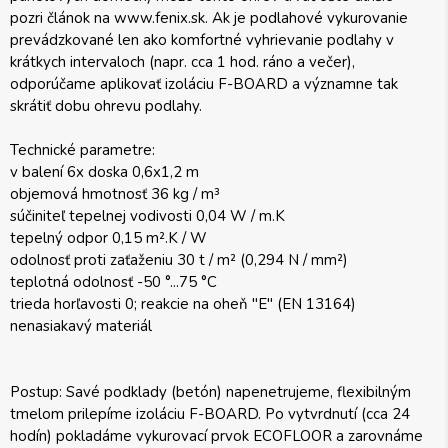
pozri článok na www.fenix.sk. Ak je podlahové vykurovanie
prevádzkované len ako komfortné vyhrievanie podlahy v
krátkych intervaloch (napr. cca 1 hod. ráno a večer),
odporúčame aplikovať izoláciu F-BOARD a významne tak
skrátiť dobu ohrevu podlahy.
Technické parametre:
v balení 6x doska 0,6x1,2 m
objemová hmotnosť 36 kg / m³
súčiniteľ tepelnej vodivosti 0,04 W / m.K
tepelný odpor 0,15 m².K / W
odolnosť proti zaťaženiu 30 t / m² (0,294 N / mm²)
teplotná odolnosť -50 °...75 °C
trieda horľavosti 0; reakcie na oheň "E" (EN 13164)
nenasiakavý materiál
Postup: Savé podklady (betón) napenetrujeme, flexibilným
tmelom prilepíme izoláciu F-BOARD. Po vytvrdnutí (cca 24
hodín) pokladáme vykurovací prvok ECOFLOOR a zarovnáme