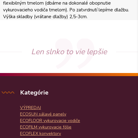
flexibilným tmelom (dbáme na dokonalé obopnutie
vykurovacieho vodiča tmelom). Po zatvrdnutí lepíme dlažbu.
Výška skladby (vrátane dlažby) 2,5-3cm.
Len slnko to vie lepšie
Kategórie
VÝPREDAJ
ECOSUN sálavé panely
ECOFLOOR vykurovacie vodiče
ECOFILM vykurovacie fólie
ECOFLEX konvektory