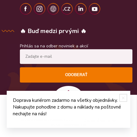
🔥 Buď medzi prvými 🔥
Prihlás sa na odber noviniek a akcií
ODOBERAŤ
Doprava kuriérom zadarmo na všetky objednávky.
Nakupujte pohodlne z domu a náklady na poštovné
nechajte na nás!
© 2026
FENIX SLOVENSKO s.r.o.
Obchodné podmienky
Vytvoril
WEBYGROUP