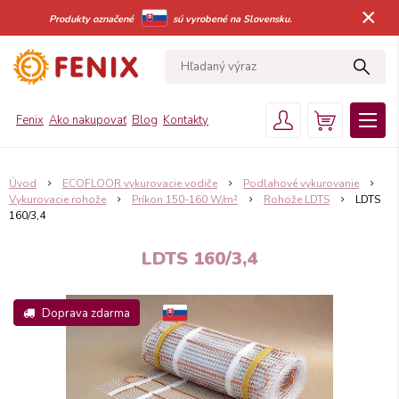
×
Produkty označené
sú vyrobené na Slovensku.
Fenix
Ako nakupovať
Blog
Kontakty
Úvod
ECOFLOOR vykurovacie vodiče
Podlahové vykurovanie
Vykurovacie rohože
Príkon 150-160 W/m²
Rohože LDTS
LDTS
160/3,4
LDTS 160/3,4
Doprava zdarma