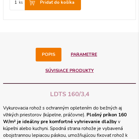
Pridať do košíka
ks
POPIS
PARAMETRE
SÚVISIACE PRODUKTY
LDTS 160/3,4
Vykurovacia rohož s ochranným opletením do bežných aj
vlhkých priestorov (kúpelne, práčovne).
Plošný príkon 160
W/m² je ideálny pre komfortné vyhrievanie dlažby
v
kúpeľni alebo kuchyni. Spodná strana rohože je vybavená
obojstrannou lepiacou páskou, umožňujúcou fixovať rohož k