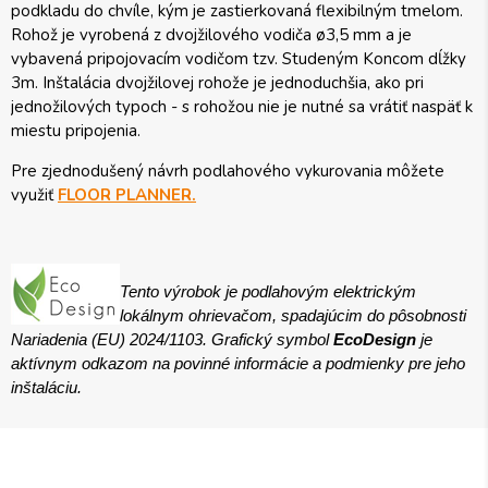
podkladu do chvíle, kým je zastierkovaná flexibilným tmelom.
Rohož je vyrobená z dvojžilového vodiča ø3,5 mm a je
vybavená pripojovacím vodičom tzv. Studeným Koncom dĺžky
3m. Inštalácia dvojžilovej rohože je jednoduchšia, ako pri
jednožilových typoch - s rohožou nie je nutné sa vrátiť naspäť k
miestu pripojenia.
Pre zjednodušený návrh podlahového vykurovania môžete
využiť
FLOOR PLANNER.
Tento výrobok je podlahovým elektrickým
lokálnym ohrievačom, spadajúcim do pôsobnosti
Nariadenia (EU) 2024/1103. Grafický symbol
EcoDesign
je
aktívnym odkazom na povinné informácie a podmienky pre jeho
inštaláciu.