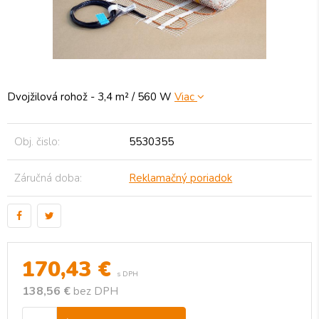
Dvojžilová rohož - 3,4 m² / 560 W
Viac
Obj. čislo:
5530355
Záručná doba:
Reklamačný poriadok
170,43
€
s DPH
138,56 €
bez DPH