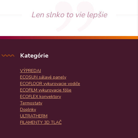
Len slnko to vie lepšie
Kategórie
VÝPREDAJ
ECOSUN sálavé panely
ECOFLOOR vykurovacie vodiče
ECOFILM vykurovacie fólie
ECOFLEX konvektory
Termostaty
Doplnky
ULTRATHERM
FILAMENTY 3D TLAČ