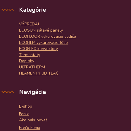
Kategórie
VÝPREDAJ
ECOSUN sálavé panely
ECOFLOOR vykurovacie vodiče
ECOFILM vykurovacie fólie
ECOFLEX konvektory
Termostaty
Doplnky
ULTRATHERM
FILAMENTY 3D TLAČ
Navigácia
E-shop
Fenix
Ako nakupovať
Prečo Fenix