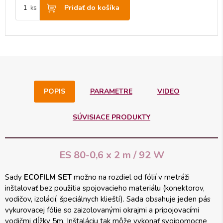
Pridať do košíka
ks
POPIS
PARAMETRE
VIDEO
SÚVISIACE PRODUKTY
ES 80-0,6 x 2 m / 92 W
Sady
ECOFILM SET
možno na rozdiel od fólií v metráži
inštalovať bez použitia spojovacieho materiálu (konektorov,
vodičov, izolácií, špeciálnych klieští). Sada obsahuje jeden pás
vykurovacej fólie so zaizolovanými okrajmi a pripojovacími
vodičmi dĺžky 5m. Inštaláciu tak môže vykonať svojpomocne