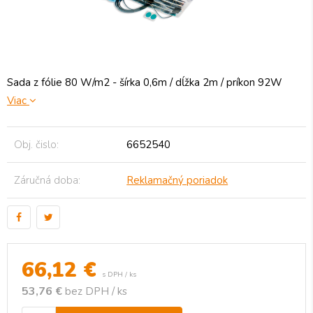
Sada z fólie 80 W/m2 - šírka 0,6m / dĺžka 2m / príkon 92W
Viac
Obj. čislo:
6652540
Záručná doba:
Reklamačný poriadok
66,12
€
s DPH / ks
53,76 €
bez DPH / ks