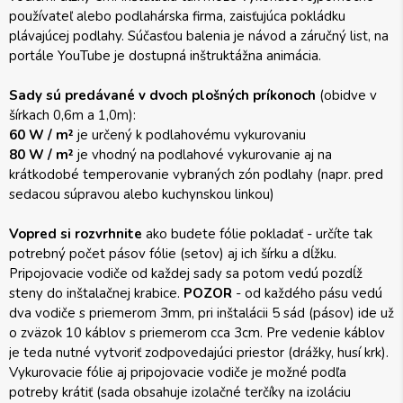
používateľ alebo podlahárska firma, zaisťujúca pokládku
plávajúcej podlahy. Súčasťou balenia je návod a záručný list, na
portále YouTube je dostupná inštruktážna animácia.
Sady sú predávané v dvoch plošných príkonoch
(obidve v
šírkach 0,6m a 1,0m):
60 W / m²
je určený k podlahovému vykurovaniu
80 W / m²
je vhodný na podlahové vykurovanie aj na
krátkodobé temperovanie vybraných zón podlahy (napr. pred
sedacou súpravou alebo kuchynskou linkou)
Vopred si rozvrhnite
ako budete fólie pokladať - určíte tak
potrebný počet pásov fólie (setov) aj ich šírku a dĺžku.
Pripojovacie vodiče od každej sady sa potom vedú pozdĺž
steny do inštalačnej krabice.
POZOR
- od každého pásu vedú
dva vodiče s priemerom 3mm, pri inštalácii 5 sád (pásov) ide už
o zväzok 10 káblov s priemerom cca 3cm. Pre vedenie káblov
je teda nutné vytvoriť zodpovedajúci priestor (drážky, husí krk).
Vykurovacie fólie aj pripojovacie vodiče je možné podľa
potreby krátiť (sada obsahuje izolačné terčíky na izoláciu