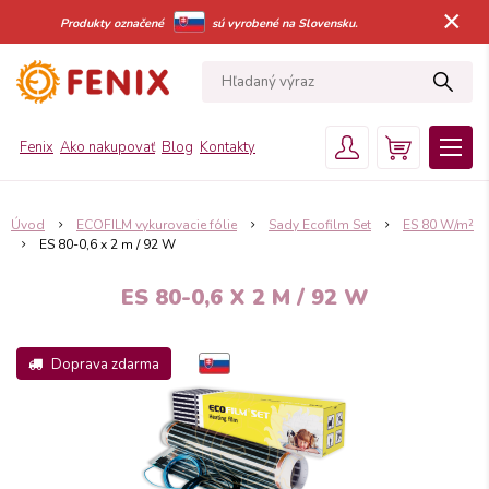
×
Produkty označené
sú vyrobené na Slovensku.
Fenix
Ako nakupovať
Blog
Kontakty
Úvod
ECOFILM vykurovacie fólie
Sady Ecofilm Set
ES 80 W/m²
ES 80-0,6 x 2 m / 92 W
ES 80-0,6 X 2 M / 92 W
Doprava zdarma