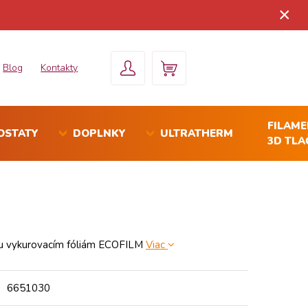
×
Blog
Kontakty
FILAM
OSTATY
DOPLNKY
ULTRATHERM
3D TLA
) ku vykurovacím fóliám ECOFILM
Viac
6651030