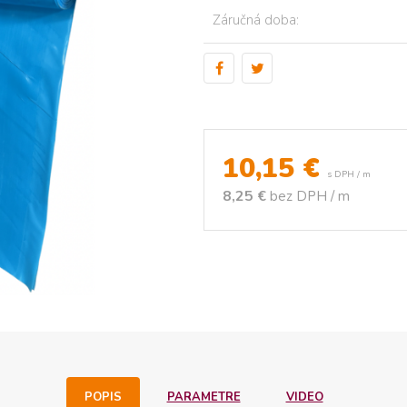
Záručná doba:
10,15
€
s DPH / m
8,25 €
bez DPH / m
POPIS
PARAMETRE
VIDEO