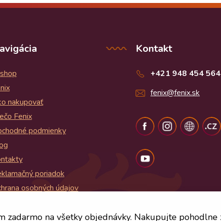
avigácia
Kontakt
shop
+421 948 454 564
nix
fenix@fenix.sk
o nakupovať
ečo Fenix
chodné podmienky
og
ntakty
klamačný poriadok
hrana osobných údajov
og
m zadarmo na všetky objednávky. Nakupujte pohodlne