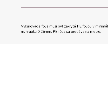
Vykurovacia fólia musí byť zakrytá PE fóliou v minimá
m, hrúbku 0,25mm. PE fólia sa predáva na metre.