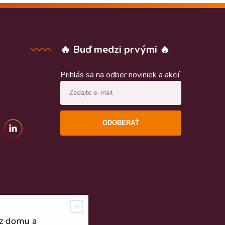
🔥 Buď medzi prvými 🔥
Prihlás sa na odber noviniek a akcií
ODOBERAŤ
 z domu a