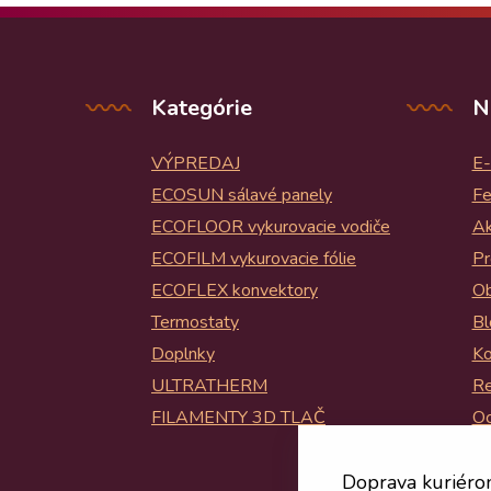
Kategórie
N
VÝPREDAJ
E-
ECOSUN sálavé panely
Fe
ECOFLOOR vykurovacie vodiče
Ak
ECOFILM vykurovacie fólie
Pr
ECOFLEX konvektory
Ob
Termostaty
Bl
Doplnky
Ko
ULTRATHERM
Re
FILAMENTY 3D TLAČ
Oc
Bl
Doprava kuriéro