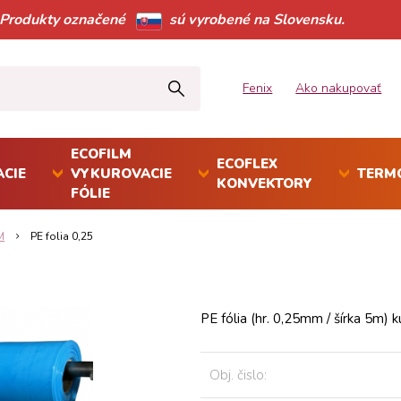
Produkty označené
sú vyrobené na Slovensku.
Fenix
Ako nakupovať
ECOFILM
ECOFLEX
CIE
VYKUROVACIE
TERM
KONVEKTORY
FÓLIE
M
PE folia 0,25
PE fólia (hr. 0,25mm / šírka 5m
Obj. čislo: