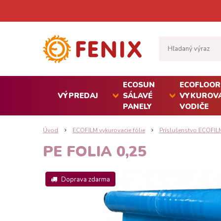
ECOSUN
ECOFLOOR
VÝPREDAJ
SÁLAVÉ
VYKUROVA
PANELY
VODIČE
Úvod
ECOFILM vykurovacie fólie
Príslušenstvo ECOFIL
PE FOLIA 0,25
Doprava zdarma