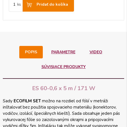
Pridať do košíka
ks
POPIS
PARAMETRE
VIDEO
SÚVISIACE PRODUKTY
ES 60-0,6 x 5 m / 171 W
Sady
ECOFILM SET
možno na rozdiel od fólií v metráži
inštalovať bez použitia spojovacieho materiálu (konektorov,
vodičov, izolácií, špeciálnych klieští). Sada obsahuje jeden pás
vykurovacej fólie so zaizolovanými okrajmi a pripojovacími
vodičmi dĺžky 5m. Inštaláciu tak môže vykonať svojpomocne