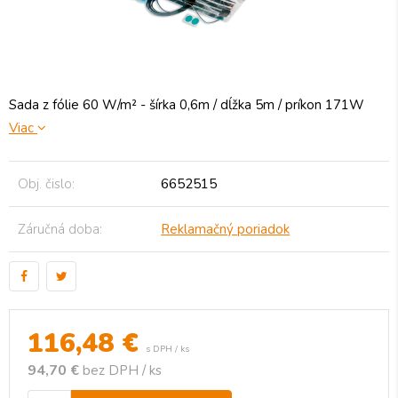
Sada z fólie 60 W/m² - šírka 0,6m / dĺžka 5m / príkon 171W
Viac
Obj. čislo:
6652515
Záručná doba:
Reklamačný poriadok
116,48
€
s DPH / ks
94,70 €
bez DPH / ks