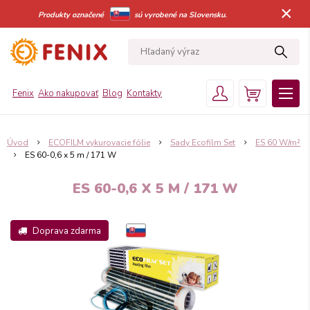
×
Produkty označené
sú vyrobené na Slovensku.
Fenix
Ako nakupovať
Blog
Kontakty
Úvod
ECOFILM vykurovacie fólie
Sady Ecofilm Set
ES 60 W/m²
ES 60-0,6 x 5 m / 171 W
ES 60-0,6 X 5 M / 171 W
Doprava zdarma