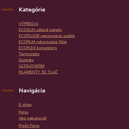
Kategórie
VÝPREDAJ
ECOSUN sálavé panely
ECOFLOOR vykurovacie vodiče
ECOFILM vykurovacie fólie
ECOFLEX konvektory
Termostaty
Doplnky
ULTRATHERM
FILAMENTY 3D TLAČ
Navigácia
E-shop
Fenix
Ako nakupovať
Prečo Fenix