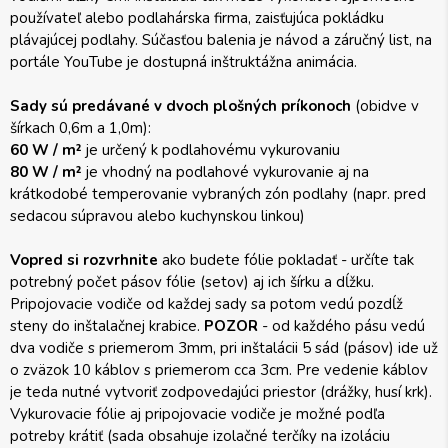
používateľ alebo podlahárska firma, zaisťujúca pokládku
plávajúcej podlahy. Súčasťou balenia je návod a záručný list, na
portále YouTube je dostupná inštruktážna animácia.
Sady sú predávané v dvoch plošných príkonoch
(obidve v
šírkach 0,6m a 1,0m):
60 W / m²
je určený k podlahovému vykurovaniu
80 W / m²
je vhodný na podlahové vykurovanie aj na
krátkodobé temperovanie vybraných zón podlahy (napr. pred
sedacou súpravou alebo kuchynskou linkou)
Vopred si rozvrhnite
ako budete fólie pokladať - určíte tak
potrebný počet pásov fólie (setov) aj ich šírku a dĺžku.
Pripojovacie vodiče od každej sady sa potom vedú pozdĺž
steny do inštalačnej krabice.
POZOR
- od každého pásu vedú
dva vodiče s priemerom 3mm, pri inštalácii 5 sád (pásov) ide už
o zväzok 10 káblov s priemerom cca 3cm. Pre vedenie káblov
je teda nutné vytvoriť zodpovedajúci priestor (drážky, husí krk).
Vykurovacie fólie aj pripojovacie vodiče je možné podľa
potreby krátiť (sada obsahuje izolačné terčíky na izoláciu