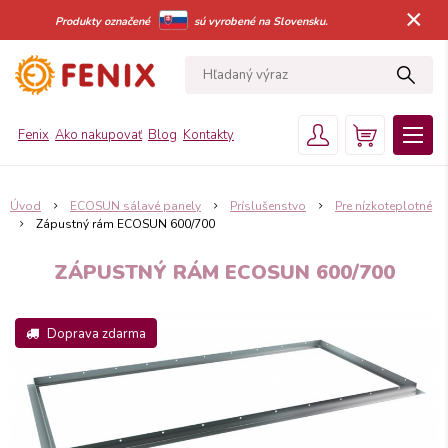
×
Produkty označené
sú vyrobené na Slovensku.
Fenix
Ako nakupovať
Blog
Kontakty
Úvod
ECOSUN sálavé panely
Príslušenstvo
Pre nízkoteplotné
Zápustný rám ECOSUN 600/700
ZÁPUSTNÝ RÁM ECOSUN 600/700
Doprava zdarma