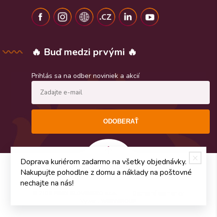
🔥 Buď medzi prvými 🔥
Prihlás sa na odber noviniek a akcií
ODOBERAŤ
Doprava kuriérom zadarmo na všetky objednávky.
Nakupujte pohodlne z domu a náklady na poštovné
nechajte na nás!
© 2026
FENIX SLOVENSKO s.r.o.
Obchodné podmienky
Vytvoril
WEBYGROUP