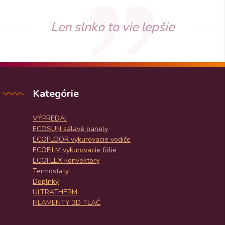
Len slnko to vie lepšie
Kategórie
VÝPREDAJ
ECOSUN sálavé panely
ECOFLOOR vykurovacie vodiče
ECOFILM vykurovacie fólie
ECOFLEX konvektory
Termostaty
Doplnky
ULTRATHERM
FILAMENTY 3D TLAČ