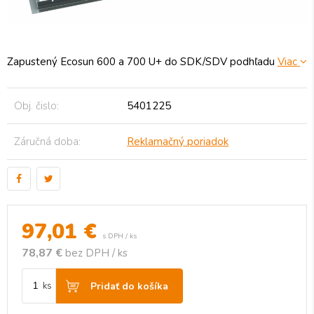
Zapustený Ecosun 600 a 700 U+ do SDK/SDV podhľadu
Viac
Obj. čislo:
5401225
Záručná doba:
Reklamačný poriadok
97,01
€
s DPH / ks
78,87 €
bez DPH / ks
Pridať do košíka
ks