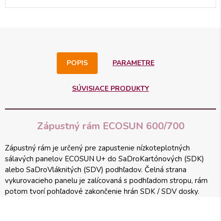
POPIS
PARAMETRE
SÚVISIACE PRODUKTY
Zápustný rám ECOSUN 600/700
Zápustný rám je určený pre zapustenie nízkoteplotných
sálavých panelov ECOSUN U+ do SaDroKartónových (SDK)
alebo SaDroVláknitých (SDV) podhľadov. Čelná strana
vykurovacieho panelu je zalícovaná s podhľadom stropu, rám
potom tvorí pohľadové zakončenie hrán SDK / SDV dosky.