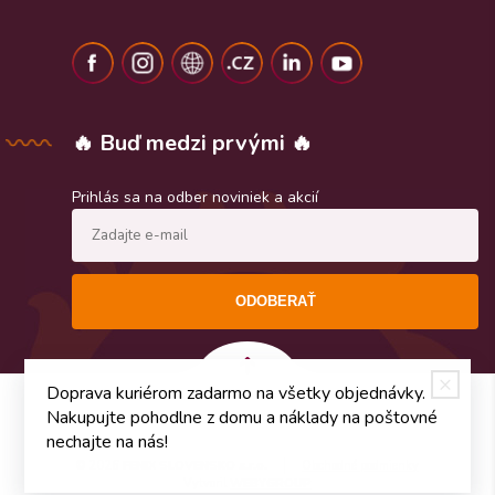
🔥 Buď medzi prvými 🔥
Prihlás sa na odber noviniek a akcií
ODOBERAŤ
Doprava kuriérom zadarmo na všetky objednávky.
Nakupujte pohodlne z domu a náklady na poštovné
nechajte na nás!
© 2026
FENIX SLOVENSKO s.r.o.
Obchodné podmienky
Vytvoril
WEBYGROUP