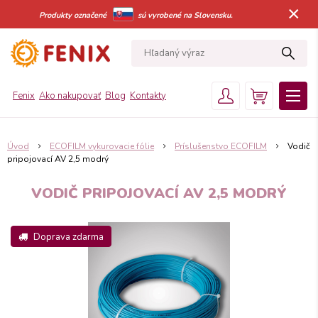
×
Produkty označené
sú vyrobené na Slovensku.
Fenix
Ako nakupovať
Blog
Kontakty
Úvod
ECOFILM vykurovacie fólie
Príslušenstvo ECOFILM
Vodič
pripojovací AV 2,5 modrý
VODIČ PRIPOJOVACÍ AV 2,5 MODRÝ
Doprava zdarma