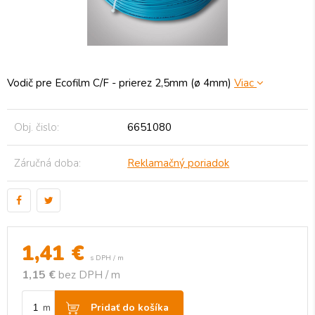
Vodič pre Ecofilm C/F - prierez 2,5mm (ø 4mm)
Viac
Obj. čislo:
6651080
Záručná doba:
Reklamačný poriadok
1,41
€
s DPH / m
1,15 €
bez DPH / m
Pridať do košíka
m