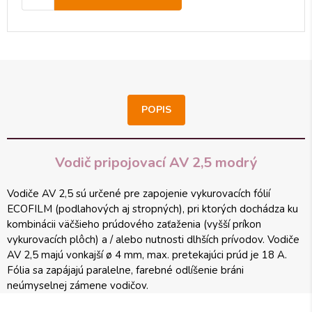
POPIS
Vodič pripojovací AV 2,5 modrý
Vodiče AV 2,5 sú určené pre zapojenie vykurovacích fólií
ECOFILM (podlahových aj stropných), pri ktorých dochádza ku
kombinácii väčšieho prúdového zaťaženia (vyšší príkon
vykurovacích plôch) a / alebo nutnosti dlhších prívodov. Vodiče
AV 2,5 majú vonkajší ø 4 mm, max. pretekajúci prúd je 18 A.
Fólia sa zapájajú paralelne, farebné odlíšenie bráni
neúmyselnej zámene vodičov.