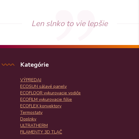
Len slnko to vie lepšie
Kategórie
VÝPREDAJ
ECOSUN sálavé panely
ECOFLOOR vykurovacie vodiče
ECOFILM vykurovacie fólie
ECOFLEX konvektory
Termostaty
Doplnky
ULTRATHERM
FILAMENTY 3D TLAČ