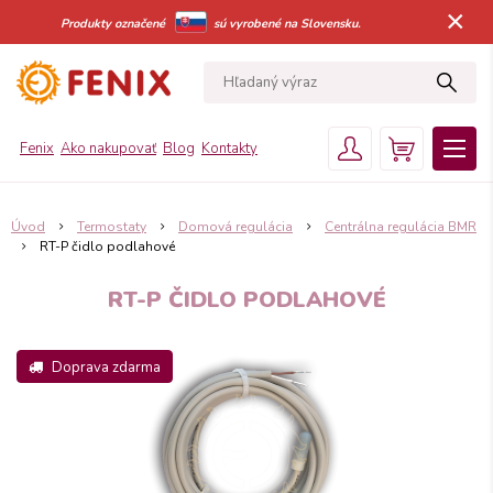
×
Produkty označené
sú vyrobené na Slovensku.
Fenix
Ako nakupovať
Blog
Kontakty
Úvod
Termostaty
Domová regulácia
Centrálna regulácia BMR
RT-P čidlo podlahové
RT-P ČIDLO PODLAHOVÉ
Doprava zdarma