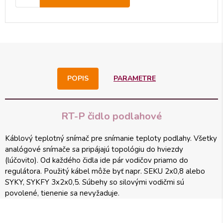
POPIS
PARAMETRE
RT-P čidlo podlahové
Káblový teplotný snímač pre snímanie teploty podlahy. Všetky
analógové snímače sa pripájajú topológiu do hviezdy
(lúčovito). Od každého čidla ide pár vodičov priamo do
regulátora. Použitý kábel môže byť napr. SEKU 2x0,8 alebo
SYKY, SYKFY 3x2x0,5. Súbehy so silovými vodičmi sú
povolené, tienenie sa nevyžaduje.