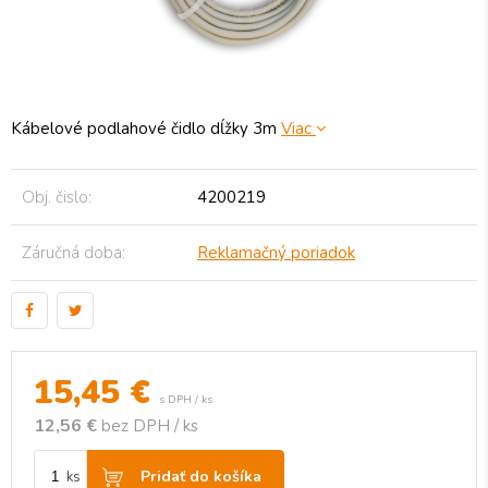
Kábelové podlahové čidlo dĺžky 3m
Viac
Obj. čislo:
4200219
Záručná doba:
Reklamačný poriadok
15,45
€
s DPH / ks
12,56 €
bez DPH / ks
Pridať do košíka
ks