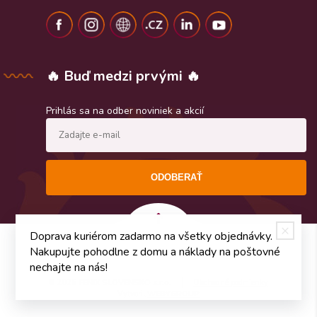
🔥 Buď medzi prvými 🔥
Prihlás sa na odber noviniek a akcií
ODOBERAŤ
Doprava kuriérom zadarmo na všetky objednávky.
Nakupujte pohodlne z domu a náklady na poštovné
nechajte na nás!
© 2026
FENIX SLOVENSKO s.r.o.
Obchodné podmienky
Vytvoril
WEBYGROUP