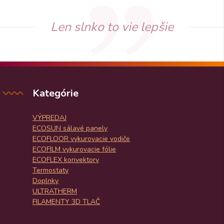
Len slnko to vie lepšie
Kategórie
VÝPREDAJ
ECOSUN sálavé panely
ECOFLOOR vykurovacie vodiče
ECOFILM vykurovacie fólie
ECOFLEX konvektory
Termostaty
Doplnky
ULTRATHERM
FILAMENTY 3D TLAČ