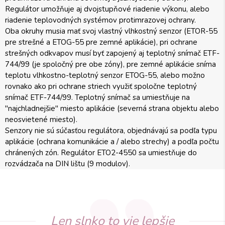
Regulátor umožňuje aj dvojstupňové riadenie výkonu, alebo
riadenie teplovodných systémov protimrazovej ochrany.
Oba okruhy musia mať svoj vlastný vlhkostný senzor (ETOR-55
pre strešné a ETOG-55 pre zemné aplikácie), pri ochrane
strešných odkvapov musí byť zapojený aj teplotný snímač ETF-
744/99 (je spoločný pre obe zóny), pre zemné aplikácie sníma
teplotu vlhkostno-teplotný senzor ETOG-55, alebo možno
rovnako ako pri ochrane striech využiť spoločne teplotný
snímač ETF-744/99. Teplotný snímač sa umiestňuje na
"najchladnejšie" miesto aplikácie (severná strana objektu alebo
neosvietené miesto).
Senzory nie sú súčasťou regulátora, objednávajú sa podľa typu
aplikácie (ochrana komunikácie a / alebo strechy) a podľa počtu
chránených zón. Regulátor ETO2-4550 sa umiestňuje do
rozvádzača na DIN lištu (9 modulov).
Len slnko to vie lepšie