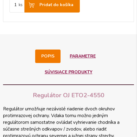
Pridať do košíka
ks
POPIS
PARAMETRE
SÚVISIACE PRODUKTY
Regulátor OJ ETO2-4550
Regulátor umožňuje nezávislé riadenie dvoch okruhov
protimrazovej ochrany. Vďaka tomu možno jedným
regulátorom samostatne ovládať vyhrievanie chodníka a
súčasne strešných odkvapov / zvodov, alebo riadiť
protimrazovú ochranu severnej a južnej strany strechy.