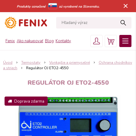
×
Produkty označené
sú vyrobené na Slovensku.
Fenix
Ako nakupovať
Blog
Kontakty
Úvod
Termostaty
Vonkajšie a priemyselné
Ochrana chodníkov
a striech
Regulátor OJ ETO2-4550
REGULÁTOR OJ ETO2-4550
Doprava zdarma