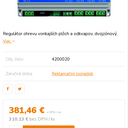
Regulátor ohrevu vonkajších plôch a odkvapov, dvojzónový.
Viac
Obj. čislo:
4200020
Záručná doba:
Reklamačný poriadok
381,46
€
s DPH / ks
310,13 €
bez DPH / ks