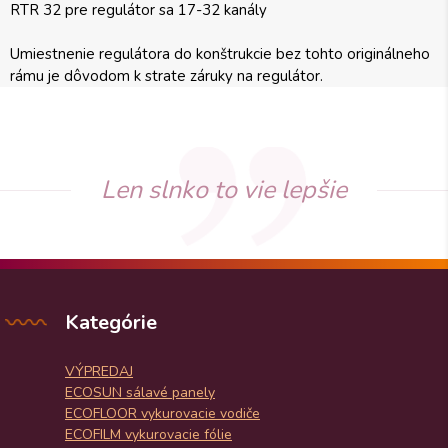
RTR 32 pre regulátor sa 17-32 kanály
Umiestnenie regulátora do konštrukcie bez tohto originálneho
rámu je dôvodom k strate záruky na regulátor.
Len slnko to vie lepšie
Kategórie
VÝPREDAJ
ECOSUN sálavé panely
ECOFLOOR vykurovacie vodiče
ECOFILM vykurovacie fólie