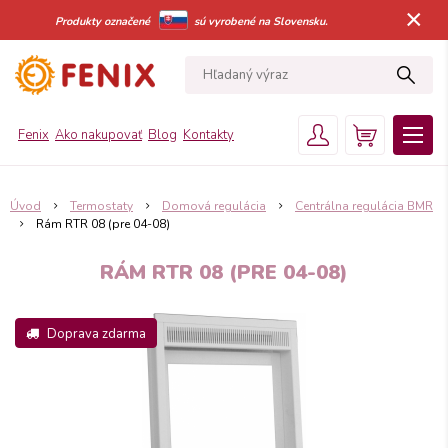
×
Produkty označené
sú vyrobené na Slovensku.
Fenix
Ako nakupovať
Blog
Kontakty
Úvod
Termostaty
Domová regulácia
Centrálna regulácia BMR
Rám RTR 08 (pre 04-08)
RÁM RTR 08 (PRE 04-08)
Doprava zdarma