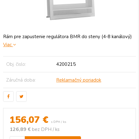
Rám pre zapustenie regulátora BMR do steny (4-8 kanálový)
Viac
Obj. čislo:
4200215
Záručná doba:
Reklamačný poriadok
156,07
€
s DPH / ks
126,89 €
bez DPH / ks