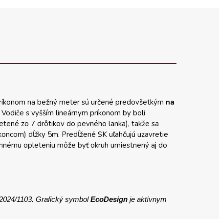
 príkonom na bežný meter sú určené predovšetkým
na
. Vodiče s vyšším lineárnym príkonom by boli
letené zo 7 drôtikov do pevného lanka), takže sa
oncom) dĺžky 5m. Predĺžené SK uľahčujú uzavretie
hrannému opleteniu môže byť okruh umiestnený aj do
 2024/1103. Grafický symbol
EcoDesign
je aktívnym