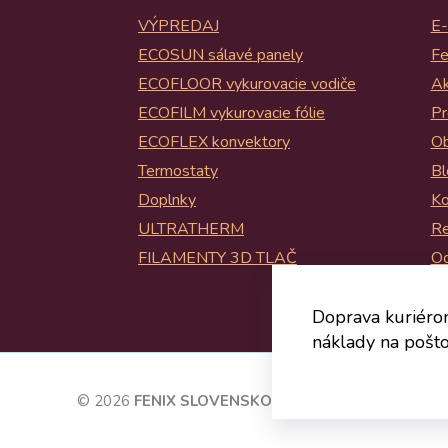
VÝPREDAJ
E-
ECOSUN sálavé panely
Fe
ECOFLOOR vykurovacie vodiče
Ak
ECOFILM vykurovacie fólie
Pr
ECOFLEX konvektory
Ob
Termostaty
Bl
Doplnky
Ko
ULTRATHERM
Re
FILAMENTY 3D TLAČ
Oc
Bl
Doprava kuriéro
náklady na pošto
© 2026
FENIX SLOVENSKO s.r.o.
Obchodné pod