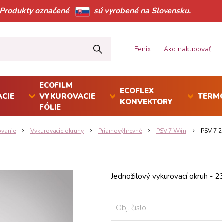
Produkty označené
sú vyrobené na Slovensku.
Fenix
Ako nakupovať
ECOFILM
ECOFLEX
CIE
VYKUROVACIE
TERM
KONVEKTORY
FÓLIE
ovanie
Vykurovacie okruhy
Priamovýhrevné
PSV 7 W/m
PSV 7 
Jednožilový vykurovací okruh - 
Obj. čislo: