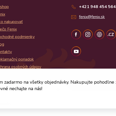
shop
+421 948 454 564
nix
fenix@fenix.sk
o nakupovať
ečo Fenix
chodné podmienky
og
ntakty
klamačný poriadok
hrana osobných údajov
og
m zadarmo na všetky objednávky. Nakupujte pohodlne
vné nechajte na nás!
mienky