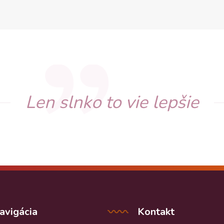
Len slnko to vie lepšie
avigácia
Kontakt