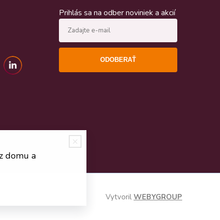
Prihlás sa na odber noviniek a akcií
ODOBERAŤ
 z domu a
Vytvoril
WEBYGROUP