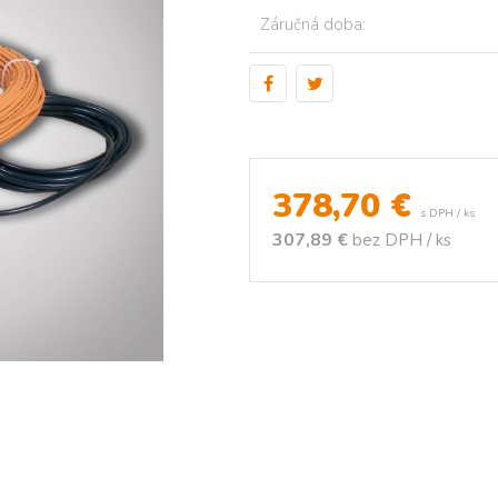
Záručná doba:
378,70
€
s DPH / ks
307,89 €
bez DPH / ks