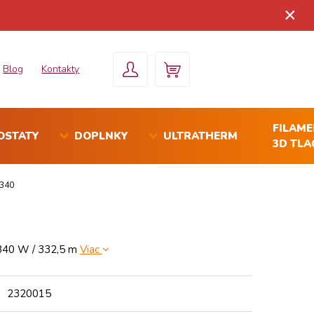
×
Blog
Kontakty
FILAM
OSTATY
DOPLNKY
ULTRATHERM
3D TLA
2340
2340 W / 332,5 m
Viac
2320015