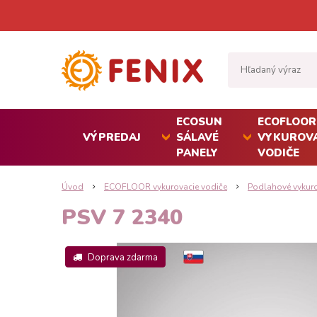
ECOSUN
ECOFLOOR
VÝPREDAJ
SÁLAVÉ
VYKUROVA
PANELY
VODIČE
Úvod
ECOFLOOR vykurovacie vodiče
Podlahové vykur
PSV 7 2340
Doprava zdarma