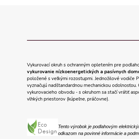
Vykurovací okruh s ochranným opletením pre podlah
vykurovanie nízkoenergetických a pasívnych dom
položené s veľkými rozostupmi. Jednožilové vodiče PS
vyznačujú nadštandardnou mechanickou odolnosťou. O
vykurovacieho obvodu - s okruhom sa stačí vrátiť asp
vlhkých priestorov (kúpeľne, práčovne).
Tento výrobok je
podlahovým
elektrick
odkazom na povinné informácie a podmie