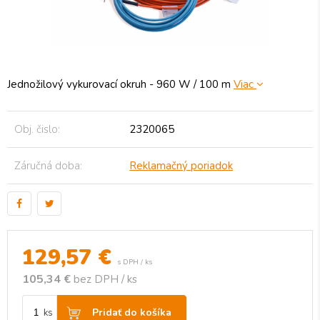
Jednožilový vykurovací okruh - 960 W / 100 m
Viac
Obj. čislo:
2320065
Záručná doba:
Reklamačný poriadok
129,57
€
s DPH / ks
105,34 €
bez DPH / ks
Pridať do košíka
ks