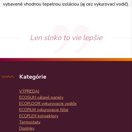
vybavené vhodnou tepelnou izoláciou (aj cez vykurovací vodič).
Len slnko to vie lepšie
Kategórie
VÝPREDAJ
ECOSUN sálavé panely
ECOFLOOR vykurovacie vodiče
ECOFILM vykurovacie fólie
ECOFLEX konvektory
Termostaty
Doplnky