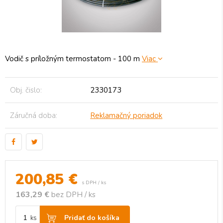
Vodič s príložným termostatom - 100 m
Viac
Obj. čislo:
2330173
Záručná doba:
Reklamačný poriadok
200,85
€
s DPH / ks
163,29 €
bez DPH / ks
Pridať do košíka
ks