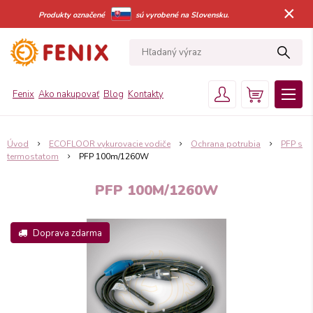
×
Produkty označené
sú vyrobené na Slovensku.
Fenix
Ako nakupovať
Blog
Kontakty
Úvod
ECOFLOOR vykurovacie vodiče
Ochrana potrubia
PFP s
termostatom
PFP 100m/1260W
PFP 100M/1260W
Doprava zdarma