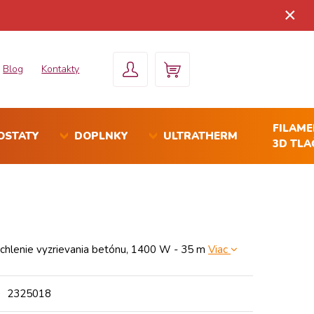
×
Blog
Kontakty
FILAM
OSTATY
DOPLNKY
ULTRATHERM
3D TLA
rýchlenie vyzrievania betónu, 1400 W - 35 m
Viac
2325018