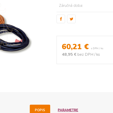
Záručná doba:
60,21
€
s DPH / ks
48,95 €
bez DPH / ks
POPIS
PARAMETRE