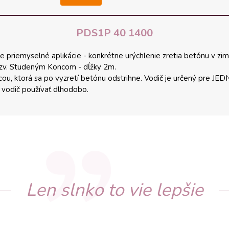
PDS1P 40 1400
 priemyselné aplikácie - konkrétne urýchlenie zretia betónu v zi
zv. Studeným Koncom - dĺžky 2m.
icou, ktorá sa po vyzretí betónu odstrihne. Vodič je určený pre 
é vodič používať dlhodobo.
Len slnko to vie lepšie