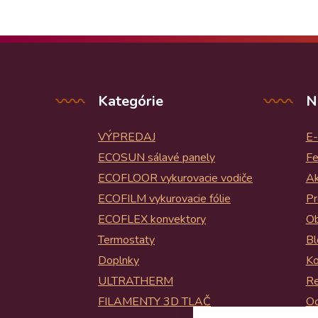
Kategórie
N
VÝPREDAJ
E-
ECOSUN sálavé panely
Fe
ECOFLOOR vykurovacie vodiče
Ak
ECOFILM vykurovacie fólie
Pr
ECOFLEX konvektory
Ob
Termostaty
Bl
Doplnky
Ko
ULTRATHERM
Re
FILAMENTY 3D TLAČ
Oc