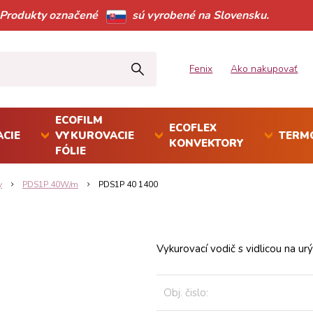
Produkty označené
sú vyrobené na Slovensku.
Fenix
Ako nakupovať
ECOFILM
ECOFLEX
CIE
VYKUROVACIE
TERM
KONVEKTORY
FÓLIE
y
PDS1P 40W/m
PDS1P 40 1400
Vykurovací vodič s vidlicou na u
Obj. čislo: