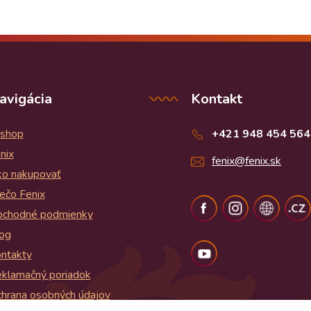
avigácia
Kontakt
shop
+421 948 454 564
nix
fenix@fenix.sk
o nakupovať
ečo Fenix
chodné podmienky
og
ntakty
klamačný poriadok
hrana osobných údajov