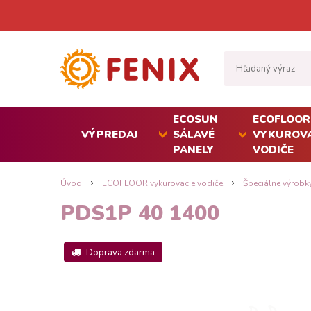
ECOSUN
ECOFLOOR
VÝPREDAJ
SÁLAVÉ
VYKUROVA
PANELY
VODIČE
Úvod
ECOFLOOR vykurovacie vodiče
Špeciálne výrobk
PDS1P 40 1400
Doprava zdarma