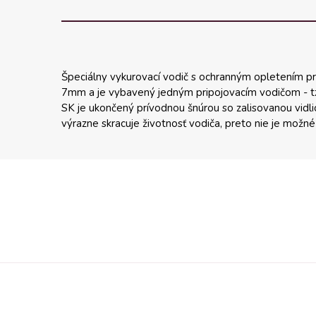
Špeciálny vykurovací vodič s ochranným opletením pre
7mm a je vybavený jedným pripojovacím vodičom - t
SK je ukončený prívodnou šnúrou so zalisovanou vidl
výrazne skracuje životnosť vodiča, preto nie je možn