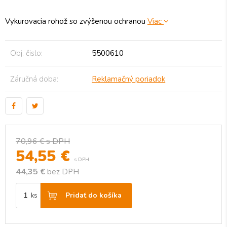
Vykurovacia rohož so zvýšenou ochranou
Viac
Obj. čislo:
5500610
Záručná doba:
Reklamačný poriadok
70,96 €
s DPH
54,55
€
s DPH
44,35 €
bez DPH
Pridať do košíka
ks