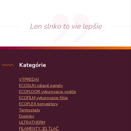
Len slnko to vie lepšie
Kategórie
VÝPREDAJ
ECOSUN sálavé panely
ECOFLOOR vykurovacie vodiče
ECOFILM vykurovacie fólie
ECOFLEX konvektory
Termostaty
Doplnky
ULTRATHERM
FILAMENTY 3D TLAČ