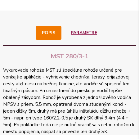
POPIS
PARAMETRE
MST 280/3-1
Vykurovacie rohože MST sú špeciálne rohože určené pre
vonkajšie aplikácie - vyhrievanie chodníka, terasy, príjazdovej
cesty atď. niesu na bežnej tkanine, ale vodiče sú spojené len
fixačným pásom. Pri umiestnení do piesku je vodič lepšie
obalený zásypom. Rohož je vyrobená z jednožilového vodiča
MPSV s priem. 5,5 mm, opatrená dvoma studenými konci -
jeden dĺžky 5m, druhý má pre ľahšiu inštaláciu dĺžku rohože +
5m - napr. pri type 160/2,2-0,5 je druhý SK dlhý 9,4m (4,4 +
5m). Pri pokládke teda nie je nutné vracať sa s celou rohožou k
miestu pripojenia, naspäť sa privedie len druhý SK.