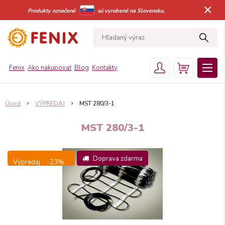
×
Produkty označené
sú vyrobené na Slovensku.
Fenix
Ako nakupovať
Blog
Kontakty
Úvod
VÝPREDAJ
MST 280/3-1
MST 280/3-1
Doprava zdarma
Výpredaj
-23%