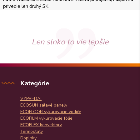
privedie len druhý SK.
Len slnko to vie lepšie
Kategórie
VÝPREDAJ
ECOSUN sálavé panely
ECOFLOOR vykurovacie vodiče
ECOFILM vykurovacie fólie
ECOFLEX konvektory
Termostaty
Doplnky