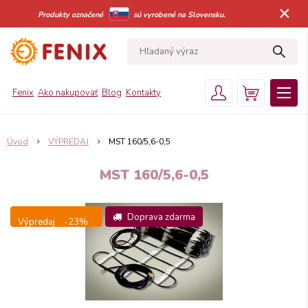
×
Produkty označené
sú vyrobené na Slovensku.
Fenix
Ako nakupovať
Blog
Kontakty
Úvod
VÝPREDAJ
MST 160/5,6-0,5
MST 160/5,6-0,5
Doprava zdarma
Výpredaj
-23%