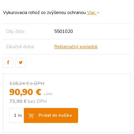
Vykurovacia rohož so zvýšenou ochranou
Viac
Obj. čislo:
5501020
Záručná doba:
Reklamačný poriadok
118,24 €
s DPH
90,90
€
s DPH
73,90 €
bez DPH
Pridať do košíka
ks