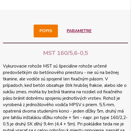
POPIS
PARAMETRE
MST 160/5,6-0,5
Vykurovacie rohože MST sú špeciálne rohože určené
predovšetkým do betónového priestoru - nie sú na bežnej
tkanine, ale vodiče sú spojené len fixačným pásom. V
prípadoch, keď betón obsahuje štrk hrubšej frakcie, alebo ide o
sukšiu zmes, mohla by bežná tkanina na rozdiel od fixačného
pásu brániť dobrému spojeniu jednotlivých vrstiev. Rohož je
vyrobená z jednožilového vodiča MPSV s priem. 5,5 mm,
opatrená dvoma studenými konci - jeden dĺžky 5m, druhý má
pre ľahšiu inštaláciu dĺžku rohože + 5m - napr. pri type 160/2,2-
0,5 je druhý SK dlhý 9,4m (4,4 + 5m). Pri pokládke teda nie je
nutné vracať sa s celou rohožou k miestu pripojenia, naspäť sa