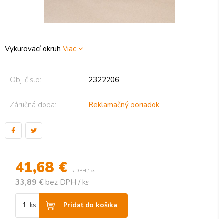
Vykurovací okruh
Viac
Obj. čislo:
2322206
Záručná doba:
Reklamačný poriadok
41,68
€
s DPH / ks
33,89 €
bez DPH / ks
Pridať do košíka
ks