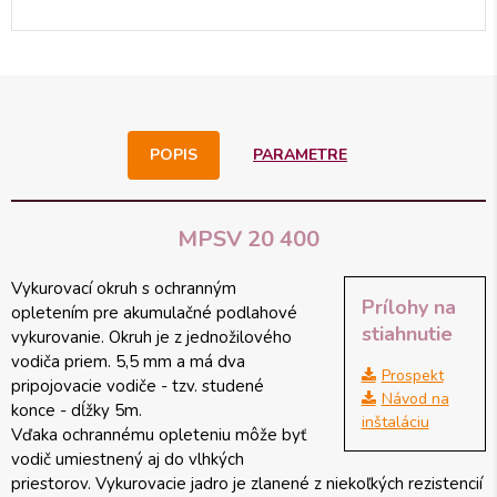
POPIS
PARAMETRE
MPSV 20 400
Vykurovací okruh s ochranným
Prílohy na
opletením pre akumulačné podlahové
stiahnutie
vykurovanie. Okruh je z jednožilového
vodiča priem. 5,5 mm a má dva
Prospekt
pripojovacie vodiče - tzv. studené
Návod na
konce - dĺžky 5m.
inštaláciu
Vďaka ochrannému opleteniu môže byť
vodič umiestnený aj do vlhkých
priestorov. Vykurovacie jadro je zlanené z niekoľkých rezistencií