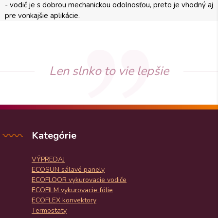
- vodič je s dobrou mechanickou odolnosťou, preto je vhodný aj
pre vonkajšie aplikácie.
Len slnko to vie lepšie
Kategórie
VÝPREDAJ
ECOSUN sálavé panely
ECOFLOOR vykurovacie vodiče
ECOFILM vykurovacie fólie
ECOFLEX konvektory
Termostaty