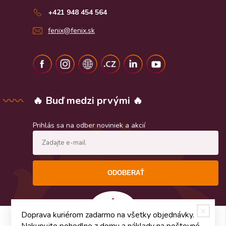
+421 948 454 564
fenix@fenix.sk
🔥 Buď medzi prvými 🔥
Prihlás sa na odber noviniek a akcií
ODOBERAŤ
Doprava kuriérom zadarmo na všetky objednávky.