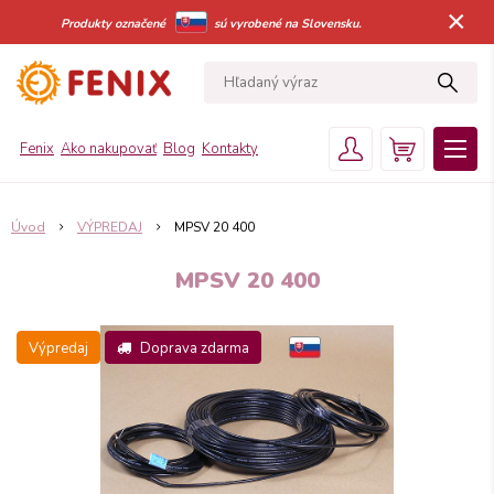
×
Produkty označené
sú vyrobené na Slovensku.
Fenix
Ako nakupovať
Blog
Kontakty
Úvod
VÝPREDAJ
MPSV 20 400
MPSV 20 400
Výpredaj
Doprava zdarma