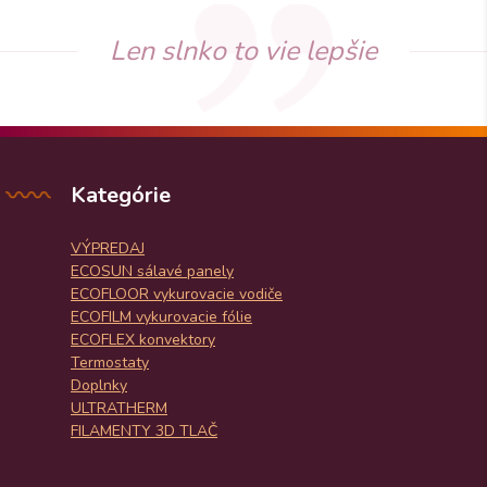
Len slnko to vie lepšie
Kategórie
VÝPREDAJ
ECOSUN sálavé panely
ECOFLOOR vykurovacie vodiče
ECOFILM vykurovacie fólie
ECOFLEX konvektory
Termostaty
Doplnky
ULTRATHERM
FILAMENTY 3D TLAČ