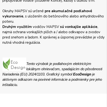
pripojovacie vodiče (Studené Konce), každý s dĺžkou 5 m.
Okruhy MAPSV sú určené
pre akumulačné podlahové
vykurovanie
, s uložením do betónového alebo anhydridového
poteru.
Druhým využitím
vodičov MAPSV
sú vonkajšie aplikácie
,
najmä ochrana vonkajších plôch a / alebo odkvapov a zvodov
pred snehom a ľadom. K správnej a úspornej prevádzke je vždy
nutná vhodná regulácia.
Tento výrobok je podlahovým elektrickým
lokálnym ohrievačom, spadajúcim do pôsobnosti
Nariadenia (EU) 2024/1103. Grafický symbol
EcoDesign
je
aktívnym odkazom na povinné informácie a podmienky pre jeho
inštaláciu.