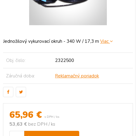
Jednožilový vykurovací okruh - 340 W / 17,3 m
Viac
Obj. čislo:
2322500
Záručná doba:
Reklamačný poriadok
65,96
€
s DPH / ks
53,63 €
bez DPH / ks