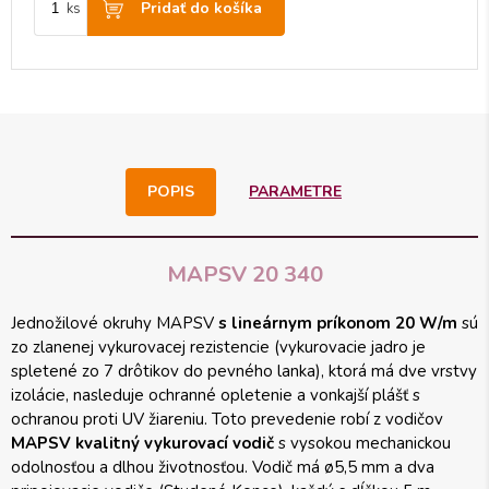
Pridať do košíka
ks
POPIS
PARAMETRE
MAPSV 20 340
Jednožilové okruhy MAPSV
s lineárnym príkonom 20 W/m
sú
zo zlanenej vykurovacej rezistencie (vykurovacie jadro je
spletené zo 7 drôtikov do pevného lanka), ktorá má dve vrstvy
izolácie, nasleduje ochranné opletenie a vonkajší plášť s
ochranou proti UV žiareniu. Toto prevedenie robí z vodičov
MAPSV kvalitný vykurovací vodič
s vysokou mechanickou
odolnosťou a dlhou životnosťou. Vodič má ø5,5 mm a dva