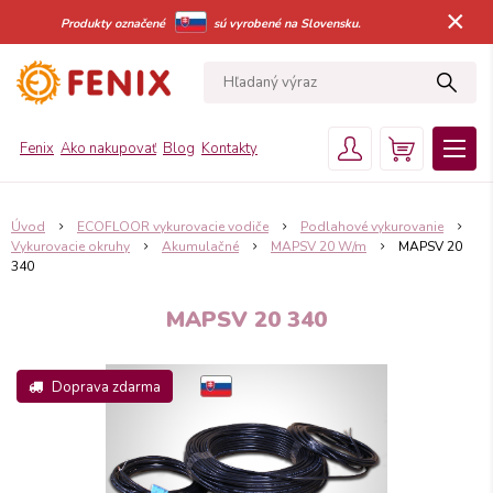
×
Produkty označené
sú vyrobené na Slovensku.
Fenix
Ako nakupovať
Blog
Kontakty
Úvod
ECOFLOOR vykurovacie vodiče
Podlahové vykurovanie
Vykurovacie okruhy
Akumulačné
MAPSV 20 W/m
MAPSV 20
340
MAPSV 20 340
Doprava zdarma