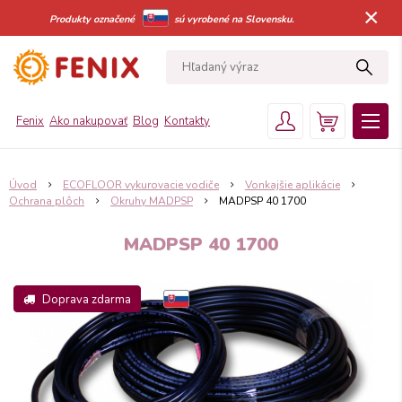
×
Produkty označené
sú vyrobené na Slovensku.
Fenix
Ako nakupovať
Blog
Kontakty
Úvod
ECOFLOOR vykurovacie vodiče
Vonkajšie aplikácie
Ochrana plôch
Okruhy MADPSP
MADPSP 40 1700
MADPSP 40 1700
Doprava zdarma