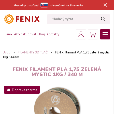
×
Produkty označené
sú vyrobené na Slovensku.
Fenix
Ako nakupovať
Blog
Kontakty
Úvod
FILAMENTY 3D TLAČ
FENIX filament PLA 1,75 zelená mystic
1kg / 340 m
FENIX FILAMENT PLA 1,75 ZELENÁ
MYSTIC 1KG / 340 M
Doprava zdarma