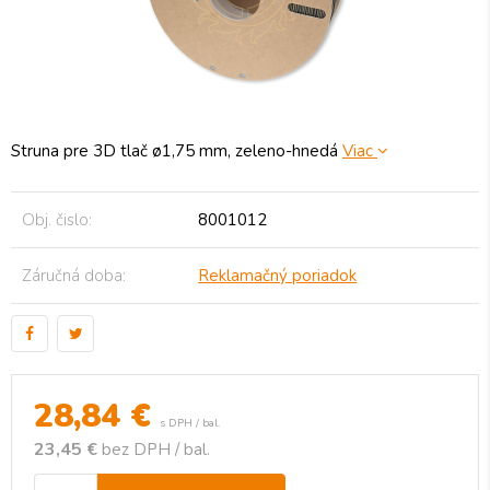
Struna pre 3D tlač ø1,75 mm, zeleno-hnedá
Viac
Obj. čislo:
8001012
Záručná doba:
Reklamačný poriadok
28,84
€
s DPH / bal.
23,45 €
bez DPH / bal.