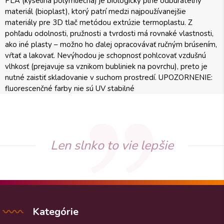
PLA (kyselina polymliečna) je biologicky plne odbúrateľný
materiál (bioplast), ktorý patrí medzi najpoužívanejšie
materiály pre 3D tlač metódou extrúzie termoplastu. Z
pohľadu odolnosti, pružnosti a tvrdosti má rovnaké vlastnosti,
ako iné plasty – možno ho ďalej opracovávať ručným brúsením,
vŕtať a lakovať. Nevýhodou je schopnosť pohlcovať vzdušnú
vlhkosť (prejavuje sa vznikom bubliniek na povrchu), preto je
nutné zaistiť skladovanie v suchom prostredí. UPOZORNENIE:
fluorescenčné farby nie sú UV stabilné
Len slnko to vie lepšie
Kategórie