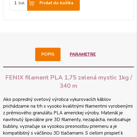
Pridať do košíka
bal.
POPIS
PARAMETRE
FENIX filament PLA 1,75 zelená mystic 1kg /
340 m
Ako popredný svetový výrobca vykurovacích káblov
prichádzame na trh s vysoko kvalitnými filamentmi vyrobenými
z prémiového granulátu PLA americkej výroby. Materiál je
navrhnutý špeciálne pre 3D filamenty, nezapácha, neobsahuje
bubliny, vyznačuje sa vysokou presnosťou priemeru a je
kompatibilný s väčšinou 3D tlačiarnami. S cieľom prispieť k