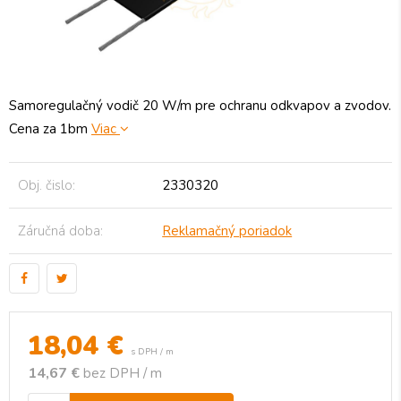
Samoregulačný vodič 20 W/m pre ochranu odkvapov a zvodov.
Cena za 1bm
Viac
Obj. čislo:
2330320
Záručná doba:
Reklamačný poriadok
18,04
€
s DPH / m
14,67 €
bez DPH / m