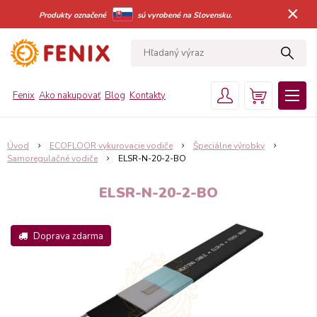
×
Produkty označené
sú vyrobené na Slovensku.
Fenix
Ako nakupovať
Blog
Kontakty
Úvod
ECOFLOOR vykurovacie vodiče
Špeciálne výrobky
Samoregulačné vodiče
ELSR-N-20-2-BO
ELSR-N-20-2-BO
Doprava zdarma