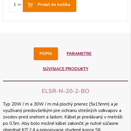
Pridať do košíka
m
POPIS
PARAMETRE
SÚVISIACE PRODUKTY
ELSR-N-20-2-BO
Typ 20W / m a 30W / m má plochý prierez (5x15mm) a je
využívaný predovšetkým pre ochranu strešných odkvapov a
zvodov pred snehom a ľadom. Kábel je predávaný v metráži
po 0,5m. Aby bolo možné kábel zakončiť, je nutné súčasne
objednať KIT č.4 a pripojovacie studené konce SK.