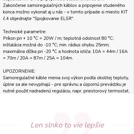
Zakončenie samoregulačných káblov a pripojenie studeného
konca možno vykonať aj u nás - v tomto prípade si miesto KIT
č.4 objednajte "Spojkovanie ELSR".
Technické parametre:
Príkon pri + 10 °C = 20W / m; teplotná odolnosť 80 °C;
inštalácia možná do -10 °C; min. rádius ohybu 25mm;
maximálna dĺžka pri -20 °C a hodnota ističa: 10A = 44m / 16A
= 70m / 20A = 87m / 25A = 104m.
UPOZORNENIE:
Samoregulačné káble menia svoj výkon podľa okolitej teploty,
úplne sa ale nevypínajú - pre správnu a úspornú prevádzku je
nutné použiť nadradenú reguláciu, napr. priestorový termostat.
Len slnko to vie lepšie