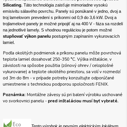
Silicating
. Táto technológia zaisťuje mimoriadne vysokú 
emisivitu sálavého povrchu. Panely sú ponúkané v jedno, dvoj a 
troj lamelovom prevedení s príkonmi od 0,9 do 3,6 kW. Dvoj a 
trojlamelové panely je možné pripojiť aj na 400 V - fáza sa rozdelí 
na jednotlivé lamely. S vhodnou reguláciou je potom možné 
stupňovať výkon panelu
 postupným zapínaním vykurovacích 
lamiel.
Podľa okolitých podmienok a príkonu panelu môže povrchová
teplota lamiel dosahovať 250-350 °C. Výška inštalácie, v
závislosti na spôsobe použitia (zónový ohrev / celoplošné
vykurovanie) a teplote okolitého priestoru, sa volí v rozmedzí
od 3m do 8m - v prípade potreby konzultujte odporúčané
umiestnenie s technickou podporou spoločnosti FENIX.
Poznámka:
Montážne závesy sú pri balení výrobku uschované
vo svorkovnici panelu -
pred inštaláciou musí byť vybraté.
Tento výrobok je pevným elektrickým lokálnym