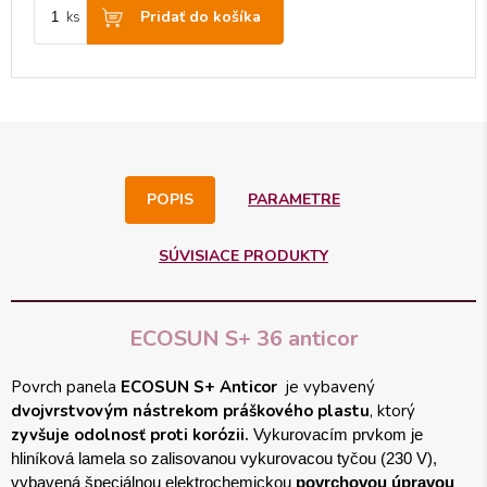
Pridať do košíka
ks
POPIS
PARAMETRE
SÚVISIACE PRODUKTY
ECOSUN S+ 36 anticor
Povrch panela
ECOSUN S+ Anticor
je vybavený
dvojvrstvovým nástrekom práškového plastu
, ktorý
zyvšuje odolnosť proti korózii.
Vykurovacím prvkom je 
hliníková lamela so zalisovanou vykurovacou tyčou (230 V), 
vybavená špeciálnou elektrochemickou 
povrchovou úpravou 