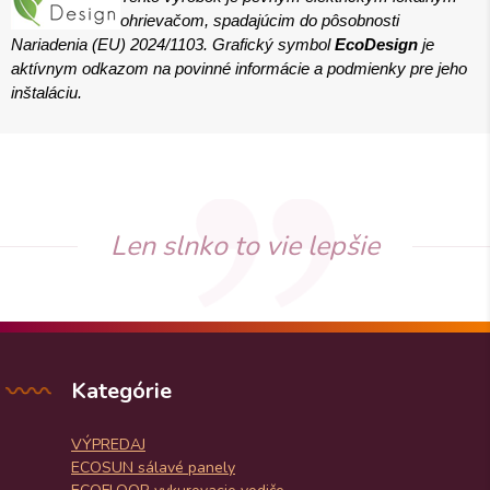
ohrievačom, spadajúcim do pôsobnosti
Nariadenia (EU) 2024/1103. Grafický symbol
EcoDesign
je
aktívnym odkazom na povinné informácie a podmienky pre jeho
inštaláciu.
Len slnko to vie lepšie
Kategórie
VÝPREDAJ
ECOSUN sálavé panely