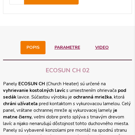
POPIS
PARAMETRE
VIDEO
ECOSUN CH 02
Panely
ECOSUN CH
(Church Heater) sú určené na
vyhrievanie kostolných lavíc
s umiestnením ohrievača
pod
sedák
lavice. Súčasťou výrobku je
ochranná mriežka
, ktorá
chráni užívateľa
pred kontaktom s vykurovacou lamelou. Celý
panel, vrátane ochrannej mreže aj vykurovacej lamely
je
matne čierny,
veľmi dobre preto splýva s tmavým drevom
lavíc a nijako nenarušujú dôstojnosť tohto duchovného miesta.
Panely sú vybavené konzolami pre montáž na spodnú stranu