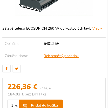
Sálavé teleso ECOSUN CH 260 W do kostolných lavíc
Viac
Obj. čislo:
5401359
Záručná doba:
Reklamačný poriadok
226,36
€
s DPH / ks
184,03 €
bez DPH / ks
Pridať do košíka
ks