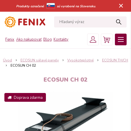
×
Produkty označené
sú vyrobené na Slovensku.
Fenix
Ako nakupovať
Blog
Kontakty
Úvod
ECOSUN sálavé panely
Vysokoteplotné
ECOSUN TH/CH
ECOSUN CH 02
ECOSUN CH 02
Doprava zdarma