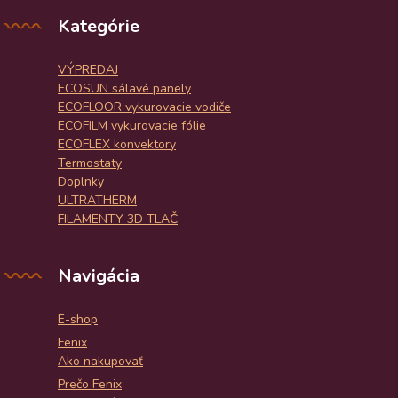
Kategórie
VÝPREDAJ
ECOSUN sálavé panely
ECOFLOOR vykurovacie vodiče
ECOFILM vykurovacie fólie
ECOFLEX konvektory
Termostaty
Doplnky
ULTRATHERM
FILAMENTY 3D TLAČ
Navigácia
E-shop
Fenix
Ako nakupovať
Prečo Fenix