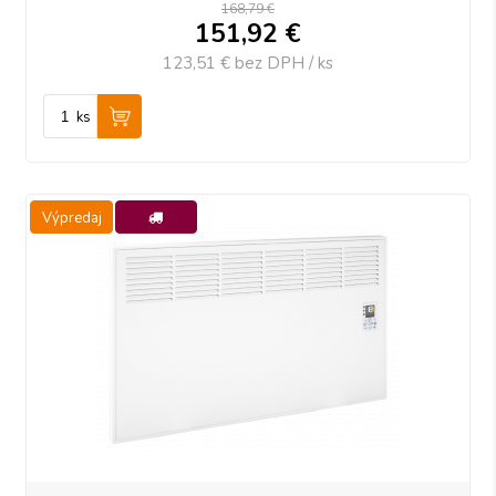
168,79 €
151,92
€
123,51 €
bez DPH / ks
ks
Výpredaj
-10%