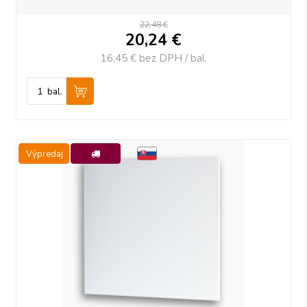
22,48 €
20,24
€
16,45 €
bez DPH / bal.
bal.
Výpredaj
-25%