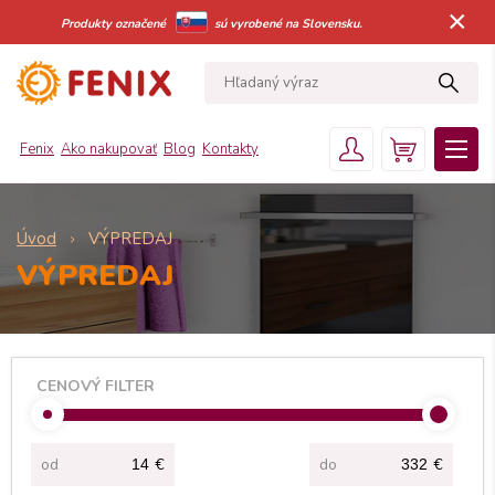
×
Produkty označené
sú vyrobené na Slovensku.
Fenix
Ako nakupovať
Blog
Kontakty
Úvod
VÝPREDAJ
VÝPREDAJ
CENOVÝ FILTER
od
€
do
€