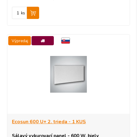
ks
Výpredaj
-23%
Ecosun 600 U+ 2. trieda - 1 KUS
Sálavý vykurovací panel - 600 W, biely