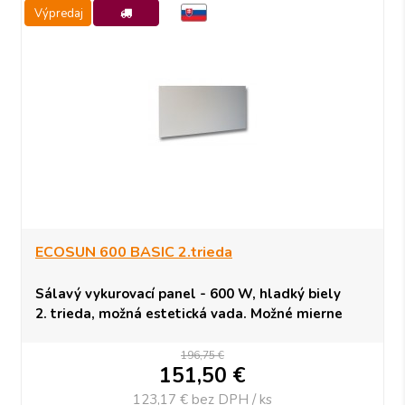
Výpredaj
-23%
ECOSUN 600 BASIC 2.trieda
Sálavý vykurovací panel - 600 W, hladký biely
2. trieda, možná estetická vada. Možné mierne
farebné zmeny alebo odchýlky. Bez vplyvu na
funkčnosť.
196,75 €
151,50
€
Obmedzené množstvo - 3 kusy.
123,17 €
bez DPH / ks