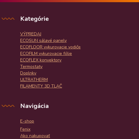
Kategórie
VÝPREDAJ
ECOSUN sálavé panely
ECOFLOOR vykurovacie vodiče
ECOFILM vykurovacie fólie
ECOFLEX konvektory
Termostaty
Doplnky
ULTRATHERM
FILAMENTY 3D TLAČ
Navigácia
E-shop
Fenix
Ako nakupovať