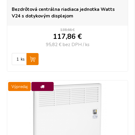
Bezdrôtová centrálna riadiaca jednotka Watts
V24 s dotykovým displejom
138,66 €
117,86
€
95,82 €
bez DPH / ks
ks
Výpredaj
-10%