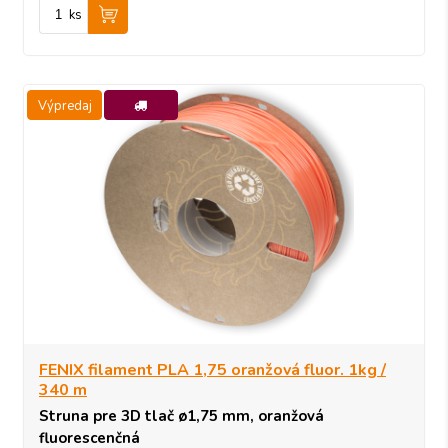
ks
Výpredaj
-10%
FENIX filament PLA 1,75 oranžová fluor. 1kg /
340 m
Struna pre 3D tlač ø1,75 mm, oranžová
fluorescenčná