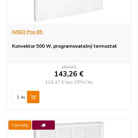
IVIGO Pro 05
Konvektor 500 W, programovateľný termostat
159,17 €
143,26
€
116,47 €
bez DPH / ks
ks
Výpredaj
-10%