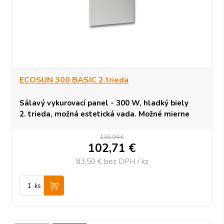
ECOSUN 300 BASIC 2.trieda
Sálavý vykurovací panel - 300 W, hladký biely
2. trieda, možná estetická vada. Možné mierne
farebné zmeny alebo odchýlky. Bez vplyvu na
funkčnosť.
136,94 €
102,71
€
Obmedzené množstvo - 2 kusy
83,50 €
bez DPH / ks
ks