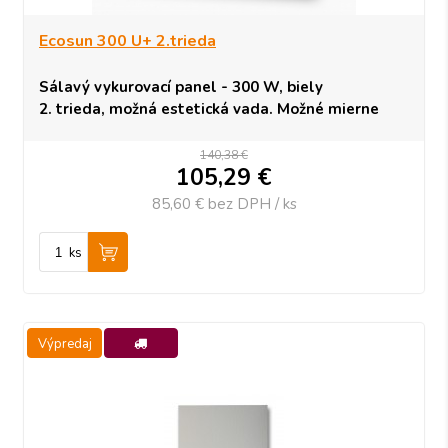
Ecosun 300 U+ 2.trieda
Sálavý vykurovací panel - 300 W, biely
2. trieda, možná estetická vada. Možné mierne
farebné zmeny alebo odchýlky. Bez vplyvu na
funkčnosť.
140,38 €
105,29
€
Obmedzené množstvo - 1 kus.
85,60 €
bez DPH / ks
ks
Výpredaj
-25%