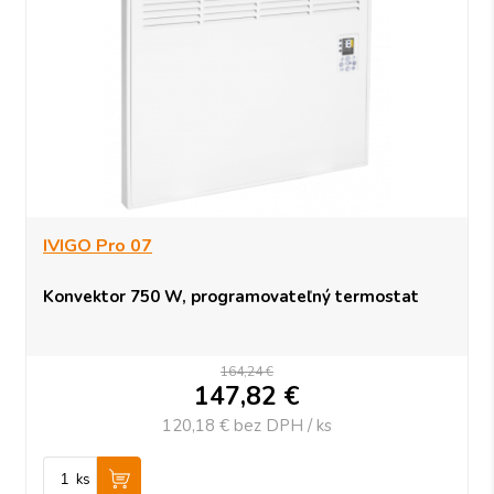
IVIGO Pro 07
Konvektor 750 W, programovateľný termostat
164,24 €
147,82
€
120,18 €
bez DPH / ks
ks