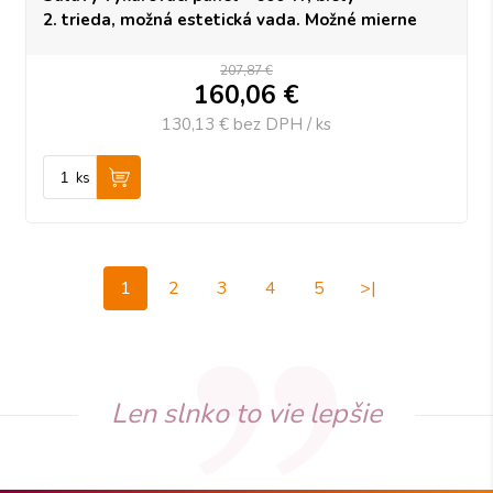
2. trieda, možná estetická vada. Možné mierne
farebné zmeny alebo odchýlky. Bez vplyvu na
funkčnosť.
207,87 €
160,06
€
Obmedzené množstvo - 1 kus
130,13 €
bez DPH / ks
ks
1
2
3
4
5
>|
Len slnko to vie lepšie