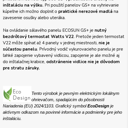
inštaláciu na výšku.
Pri použití panelov GS+ na vyhrievanie
kúpeľne ich možno doplniť o
praktické nerezové madlá
na
zavesenie osušky alebo uteráka.
Na ovládanie sálavého panelu ECOSUN GS+ je
nutný
bezdrôtový termostat Watts V22
. Pretože jeden termostat
V22 môže spínať až 4 panely v jednej miestnosti,
nie je
súčasťou panelu
. Prívodný vodič vykurovacieho panelu je pre
ľahké zapojenie vybavený vidlicou, zapojenie je ale možné aj
do inštalačnej krabice,
odstránenie vidlice nie je dôvodom
pre stratu záruky.
Tento výrobok je pevným elektrickým lokálnym
ohrievačom, spadajúcim do pôsobnosti
Nariadenia (EU) 2024/1103. Grafický symbol
EcoDesign
je
aktívnym odkazom na povinné informácie a podmienky pre jeho
inštaláciu.