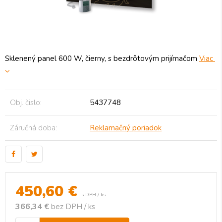
Sklenený panel 600 W, čierny, s bezdrôtovým prijímačom
Viac
Obj. čislo:
5437748
Záručná doba:
Reklamačný poriadok
450,60
€
s DPH / ks
366,34 €
bez DPH / ks