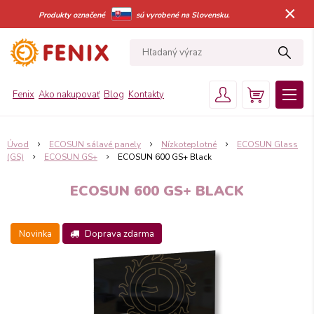
×
Produkty označené
sú vyrobené na Slovensku.
Fenix
Ako nakupovať
Blog
Kontakty
Úvod
ECOSUN sálavé panely
Nízkoteplotné
ECOSUN Glass
(GS)
ECOSUN GS+
ECOSUN 600 GS+ Black
ECOSUN 600 GS+ BLACK
Novinka
Doprava zdarma