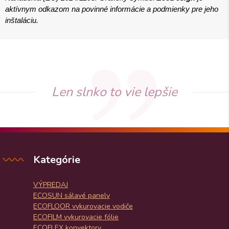
aktívnym odkazom na povinné informácie a podmienky pre jeho
inštaláciu.
Len slnko to vie lepšie
Kategórie
VÝPREDAJ
ECOSUN sálavé panely
ECOFLOOR vykurovacie vodiče
ECOFILM vykurovacie fólie
ECOFLEX konvektory