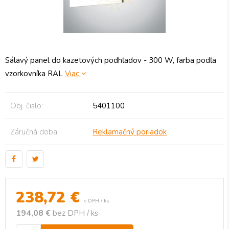
Sálavý panel do kazetových podhľadov - 300 W, farba podľa
vzorkovníka RAL
Viac
Obj. čislo:
5401100
Záručná doba:
Reklamačný poriadok
238,72
€
s DPH / ks
194,08 €
bez DPH / ks