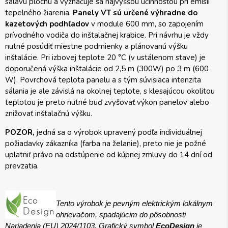
sálavú plochu a vyznačuje sa najvyššou účinnosťou pri emisii
tepelného žiarenia.
Panely VT sú určené výhradne do
kazetových podhľadov
v module 600 mm, so zapojením
prívodného vodiča do inštalačnej krabice. Pri návrhu je vždy
nutné posúdiť miestne podmienky a plánovanú výšku
inštalácie. Pri izbovej teplote 20 °C (v ustálenom stave) je
doporučená výška inštalácie od 2,5 m (300W) po 3 m (600
W). Povrchová teplota panelu a s tým súvisiaca intenzita
sálania je ale závislá na okolnej teplote, s klesajúcou okolitou
teplotou je preto nutné buď zvyšovať výkon panelov alebo
znižovať inštalačnú výšku.
POZOR,
jedná sa o výrobok upravený podľa individuálnej
požiadavky zákazníka (farba na želanie), preto nie je požné
uplatniť právo na odstúpenie od kúpnej zmluvy do 14 dní od
prevzatia.
Tento výrobok je pevným elektrickým lokálnym
ohrievačom, spadajúcim do pôsobnosti
Nariadenia (EU) 2024/1103. Grafický symbol
EcoDesign
je