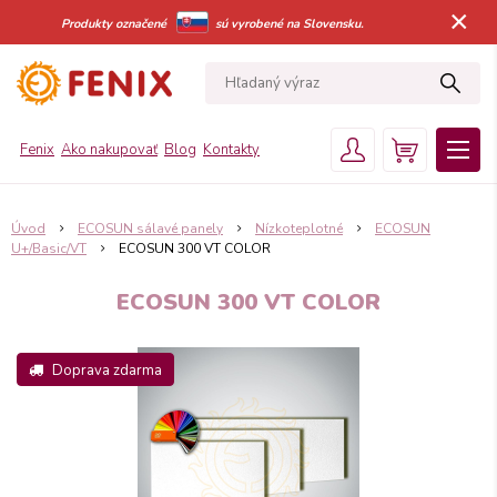
×
Produkty označené
sú vyrobené na Slovensku.
Fenix
Ako nakupovať
Blog
Kontakty
Úvod
ECOSUN sálavé panely
Nízkoteplotné
ECOSUN
U+/Basic/VT
ECOSUN 300 VT COLOR
ECOSUN 300 VT COLOR
Doprava zdarma