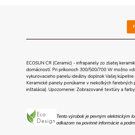
ECOSUN CR (Ceramic) - infrapanely zo zliatej keramik
domácností. Pri príkonoch 300/500/700 W možno vďaka 
vykurovacieho panelu ideálny doplnok Vašej kúpeľne. 
Keramické panely ponúkame v niekoľkých farebných pr
inštalácia). Upozornenie: Zobrazované textúry a farb
Tento výrobok je pevným elektrickým l
odkazom na povinné informácie a podmie