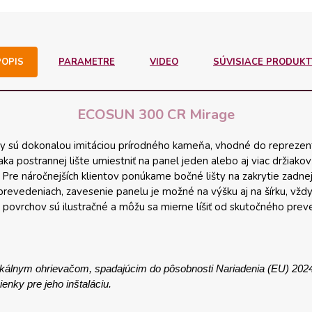
POPIS
PARAMETRE
VIDEO
SÚVISIACE PRODUKT
ECOSUN 300 CR Mirage
y sú dokonalou imitáciou prírodného kameňa, vhodné do reprezentatí
postrannej lište umiestniť na panel jeden alebo aj viac držiakov 
Pre náročnejších klientov ponúkame bočné lišty na zakrytie zadnej
evedeniach, zavesenie panelu je možné na výšku aj na šírku, vždy
y povrchov sú ilustračné a môžu sa mierne líšiť od skutočného prev
okálnym ohrievačom, spadajúcim do pôsobnosti Nariadenia (EU) 202
nky pre jeho inštaláciu.