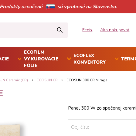
Produkty označené
sú vyrobené na Slovensku.
Fenix
Ako nakupovať
ECOFILM
ECOFLEX
CIE
VYKUROVACIE
TERM
KONVEKTORY
FÓLIE
N Ceramic (CR)
ECOSUN CR
ECOSUN 300 CR Mirage
E
Panel 300 W zo spečenej keram
Obj. čislo: