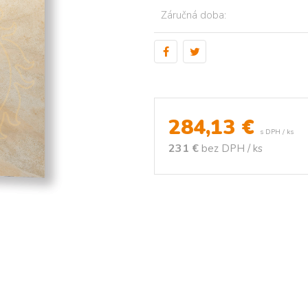
Záručná doba:
284,13
€
s DPH / ks
231 €
bez DPH / ks