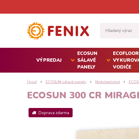
ECOSUN
ECOFLOOR
VÝPREDAJ
SÁLAVÉ
VYKUROVA
PANELY
VODIČE
Úvod
ECOSUN sálavé panely
Nízkoteplotné
ECOSU
ECOSUN 300 CR MIRAG
Doprava zdarma