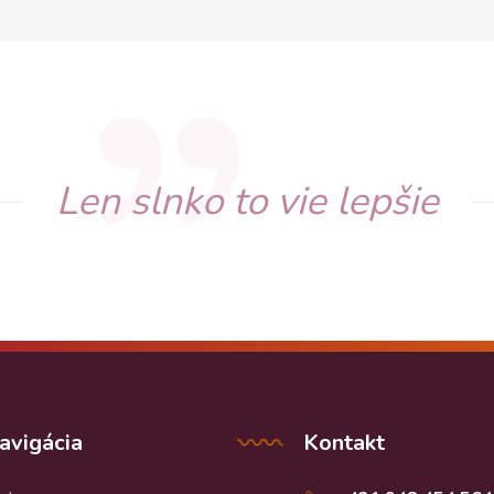
Len slnko to vie lepšie
avigácia
Kontakt