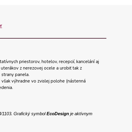
Y
vnych priestorov, hotelov, recepcií, kancelárií aj
uterákov z nerezovej ocele a urobiť tak z
 strany panela.
 však výhradne vo zvislej polohe (nástenná
edenia.
4/1103. Grafický symbol
EcoDesign
je aktívnym