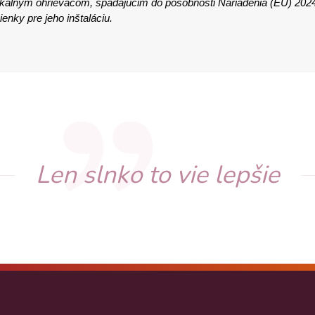
okálnym ohrievačom, spadajúcim do pôsobnosti Nariadenia (EU) 202
nky pre jeho inštaláciu.
Len slnko to vie lepšie