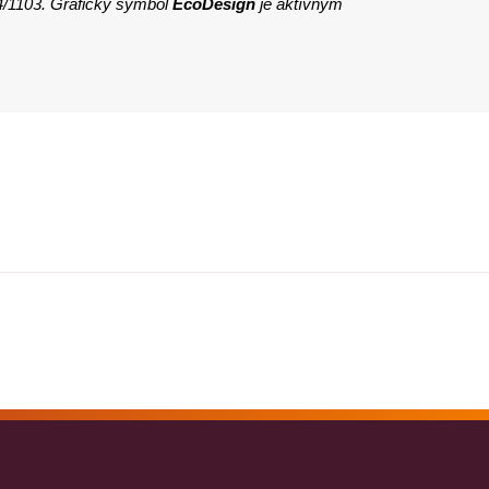
4/1103. Grafický symbol
EcoDesign
je aktívnym