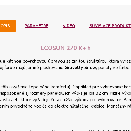
POPIS
PARAMETRE
VIDEO
SÚVISIACE PRODUKT
ECOSUN 270 K+ h
unikátnou povrchovou úpravou
sa zrnitou štruktúrou, ktorá výra
elej farbe majú jemné pieskovanie
Gravelly Snow
, panely vo farb
ti osôb (zvýšenie tepelného komfortu). Napríklad pre vyhrievanie kos
ispôsobené aj rozmery panelov, ich výška je iba 32 cm. Nízke výk
vostavieb, ktoré vyžadujú čoraz nižšie výkony pre vykurovanie. P
ojením prívodného vodiča do elektroinštalačnej krabice. Montážny r