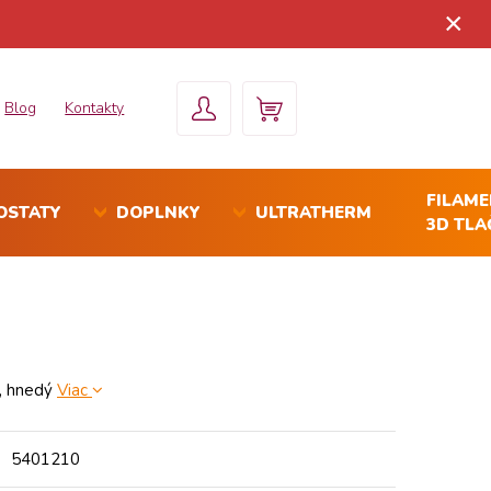
×
Blog
Kontakty
FILAM
OSTATY
DOPLNKY
ULTRATHERM
3D TLA
W, hnedý
Viac
5401210