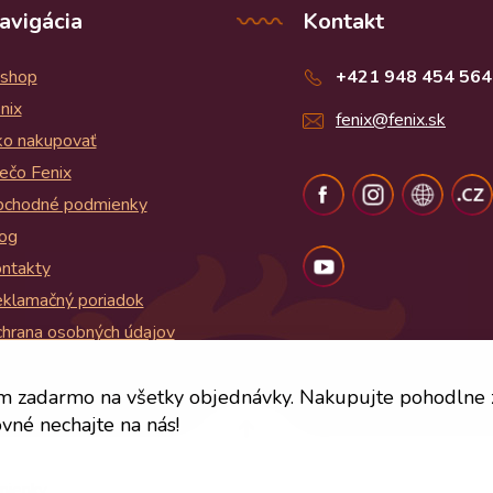
avigácia
Kontakt
shop
+421 948 454 564
nix
fenix@fenix.sk
o nakupovať
ečo Fenix
chodné podmienky
og
ntakty
klamačný poriadok
hrana osobných údajov
og
m zadarmo na všetky objednávky. Nakupujte pohodlne
vné nechajte na nás!
mienky