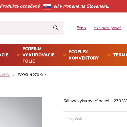
Produkty označené
sú vyrobené na Slovensku.
Fenix
Ako nakupovať
ECOFILM
ECOFLEX
CIE
VYKUROVACIE
TERM
KONVEKTORY
FÓLIE
UN K+
ECOSUN 270 K+ h
Sálavý vykurovací panel - 270 
Obj. čislo: