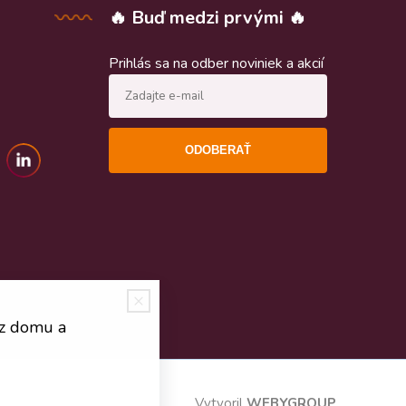
🔥 Buď medzi prvými 🔥
Prihlás sa na odber noviniek a akcií
ODOBERAŤ
 z domu a
Vytvoril
WEBYGROUP