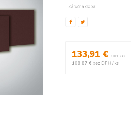
Záručná doba:
133,91
€
s DPH / ks
108,87 €
bez DPH / ks