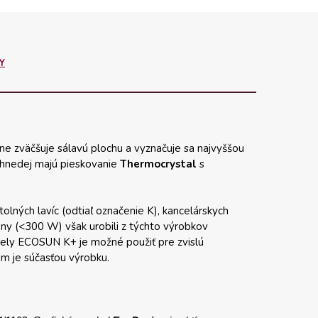
Y
zne zväčšuje sálavú plochu a vyznačuje sa najvyššou
e hnedej majú pieskovanie
Thermocrystal
s
tolných lavíc (odtiaľ označenie K), kancelárskych
ony (<300 W) však urobili z týchto výrobkov
anely ECOSUN K+ je možné použiť pre zvislú
ám je súčasťou výrobku.