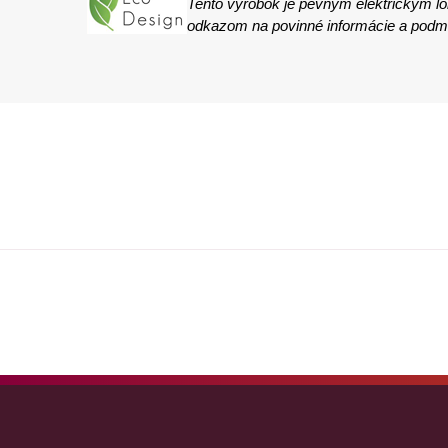
Tento výrobok je pevným elektrickým l
odkazom na povinné informácie a podmie