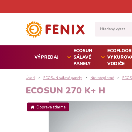
ECOSUN
ECOFLOOR
VÝPREDAJ
SÁLAVÉ
VYKUROVA
PANELY
VODIČE
Úvod
ECOSUN sálavé panely
Nízkoteplotné
ECOS
ECOSUN 270 K+ H
Doprava zdarma