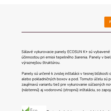
Sálavé vykurovacie panely ECOSUN K+ sú vybavené
účinnosťou pri emisii tepelného žiarenia. Panely v bi
výraznejšou štruktúrou.
Panely sú určené k zvislej inštalácii v tesnej blízkos
alebo pokladničných boxov a pod. Tomuto účelu sú pr
zaujímavú variantu tiež pre vykurovanie súčasných no
(nástennú) aj vodorovnú (stropnú) inštaláciu, so zap