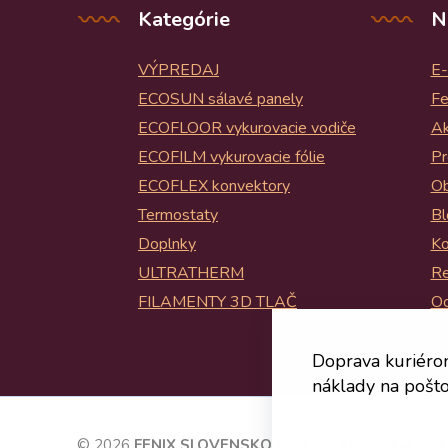
Kategórie
N
VÝPREDAJ
E-
ECOSUN sálavé panely
Fe
ECOFLOOR vykurovacie vodiče
Ak
ECOFILM vykurovacie fólie
Pr
ECOFLEX konvektory
Ob
Termostaty
Bl
Doplnky
Ko
ULTRATHERM
Re
FILAMENTY 3D TLAČ
Oc
Bl
Doprava kuriéro
náklady na pošto
© 2026
FENIX SLOVENSKO s.r.o.
Obchodné pod