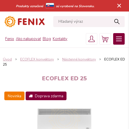
×
Produkty označené
sú vyrobené na Slovensku.
Fenix
Ako nakupovať
Blog
Kontakty
Úvod
ECOFLEX konvektory
Nástenné konvektory
ECOFLEX ED
25
ECOFLEX ED 25
Novinka
Doprava zdarma