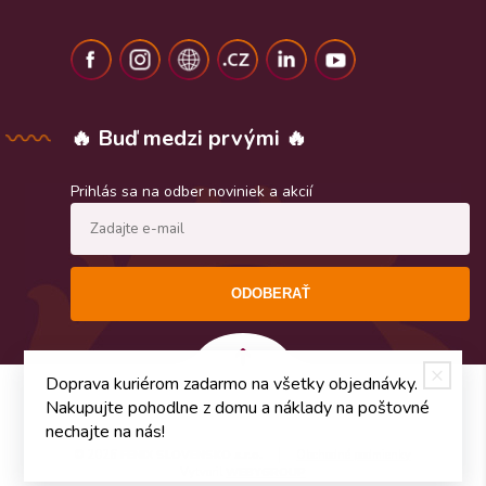
🔥 Buď medzi prvými 🔥
Prihlás sa na odber noviniek a akcií
ODOBERAŤ
Doprava kuriérom zadarmo na všetky objednávky.
Nakupujte pohodlne z domu a náklady na poštovné
nechajte na nás!
© 2026
FENIX SLOVENSKO s.r.o.
Obchodné podmienky
Vytvoril
WEBYGROUP