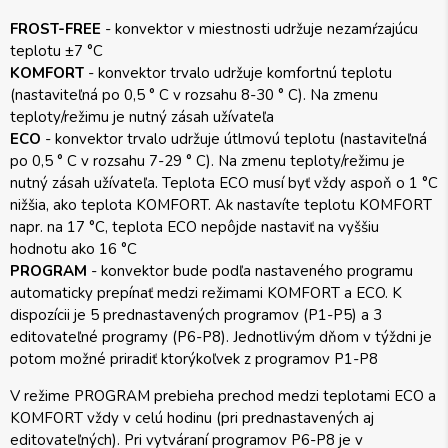
FROST-FREE
- konvektor v miestnosti udržuje nezamŕzajúcu
teplotu ±7 °C
KOMFORT
- konvektor trvalo udržuje komfortnú teplotu
(nastaviteľná po 0,5 ° C v rozsahu 8-30 ° C). Na zmenu
teploty/režimu je nutný zásah užívateľa
ECO
- konvektor trvalo udržuje útlmovú teplotu (nastaviteľná
po 0,5 ° C v rozsahu 7-29 ° C). Na zmenu teploty/režimu je
nutný zásah užívateľa. Teplota ECO musí byť vždy aspoň o 1 °C
nižšia, ako teplota KOMFORT. Ak nastavíte teplotu KOMFORT
napr. na 17 °C, teplota ECO nepôjde nastaviť na vyššiu
hodnotu ako 16 °C
PROGRAM
- konvektor bude podľa nastaveného programu
automaticky prepínať medzi režimami KOMFORT a ECO. K
dispozícii je 5 prednastavených programov (P1-P5) a 3
editovateľné programy (P6-P8). Jednotlivým dňom v týždni je
potom možné priradiť ktorýkoľvek z programov P1-P8
V režime PROGRAM prebieha prechod medzi teplotami ECO a
KOMFORT vždy v celú hodinu (pri prednastavených aj
editovateľných). Pri vytváraní programov P6-P8 je v