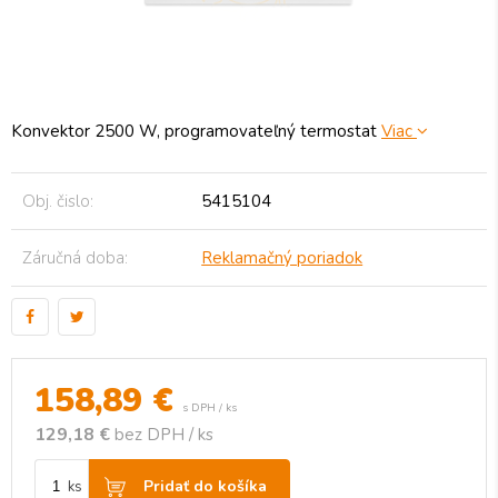
Konvektor 2500 W, programovateľný termostat
Viac
Obj. čislo:
5415104
Záručná doba:
Reklamačný poriadok
158,89
€
s DPH / ks
129,18 €
bez DPH / ks
Pridať do košíka
ks