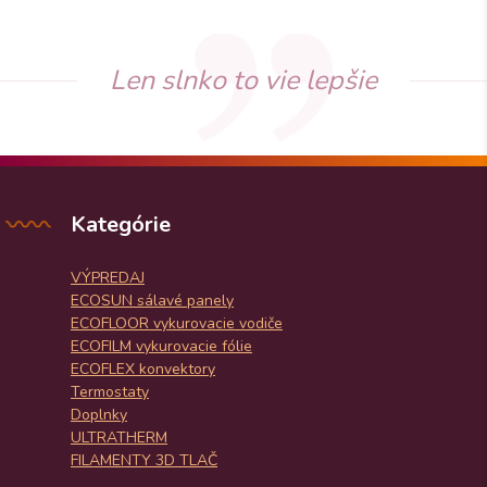
Len slnko to vie lepšie
Kategórie
VÝPREDAJ
ECOSUN sálavé panely
ECOFLOOR vykurovacie vodiče
ECOFILM vykurovacie fólie
ECOFLEX konvektory
Termostaty
Doplnky
ULTRATHERM
FILAMENTY 3D TLAČ