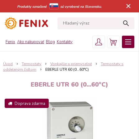
×
Produkty označené
sú vyrobené na Slovensku.
Fenix
Ako nakupovať
Blog
Kontakty
Úvod
Termostaty
Vonkajšie a priemyselné
Termostaty s
oddeleným čidlom
EBERLE UTR 60 (0...60°C)
EBERLE UTR 60 (0...60°C)
Doprava zdarma