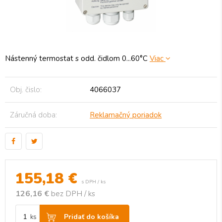
Nástenný termostat s odd. čidlom 0...60°C
Viac
Obj. čislo:
4066037
Záručná doba:
Reklamačný poriadok
155,18
€
s DPH / ks
126,16 €
bez DPH / ks
Pridať do košíka
ks