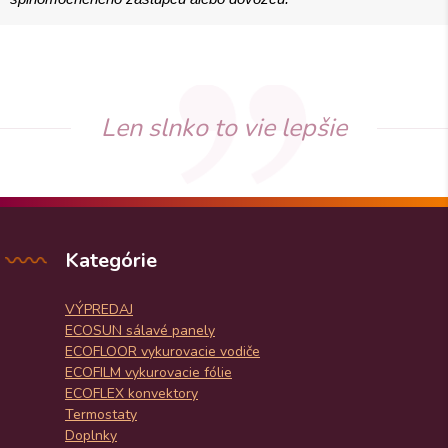
Len slnko to vie lepšie
Kategórie
VÝPREDAJ
ECOSUN sálavé panely
ECOFLOOR vykurovacie vodiče
ECOFILM vykurovacie fólie
ECOFLEX konvektory
Termostaty
Doplnky