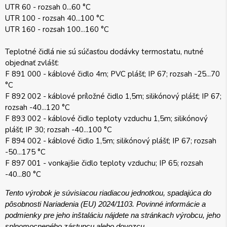
UTR 60 - rozsah 0...60 °C
UTR 100 - rozsah 40...100 °C
UTR 160 - rozsah 100...160 °C
Teplotné čidlá nie sú súčasťou dodávky termostatu, nutné
objednať zvlášť:
F 891 000 - káblové čidlo 4m; PVC plášť; IP 67; rozsah -25...70
°C
F 892 002 - káblové príložné čidlo 1,5m; silikónový plášť; IP 67;
rozsah -40...120 °C
F 893 002 - káblové čidlo teploty vzduchu 1,5m; silikónový
plášť; IP 30; rozsah -40...100 °C
F 894 002 - káblové čidlo 1,5m; silikónový plášť; IP 67; rozsah
-50...175 °C
F 897 001 - vonkajšie čidlo teploty vzduchu; IP 65; rozsah
-40...80 °C
Tento výrobok je súvisiacou riadiacou jednotkou, spadajúca do
pôsobnosti Nariadenia (EU) 2024/1103. Povinné informácie a
podmienky pre jeho inštaláciu nájdete na stránkach výrobcu, jeho
splnomocneného zástupcu alebo dovozcu.