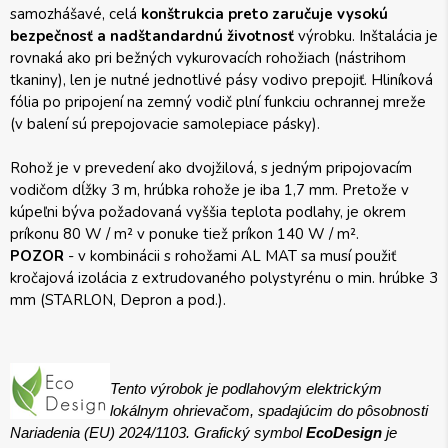
samozhášavé, celá
konštrukcia preto zaručuje vysokú
bezpečnosť a nadštandardnú životnosť
výrobku. Inštalácia je
rovnaká ako pri bežných vykurovacích rohožiach (nástrihom
tkaniny), len je nutné jednotlivé pásy vodivo prepojiť. Hliníková
fólia po pripojení na zemný vodič plní funkciu ochrannej mreže
(v balení sú prepojovacie samolepiace pásky).
Rohož je v prevedení ako dvojžilová, s jedným pripojovacím
vodičom dĺžky 3 m, hrúbka rohože je iba 1,7 mm. Pretože v
kúpeľni býva požadovaná vyššia teplota podlahy, je okrem
príkonu 80 W / m² v ponuke tiež príkon 140 W / m².
POZOR
- v kombinácii s rohožami AL MAT sa musí použiť
kročajová izolácia z extrudovaného polystyrénu o min. hrúbke 3
mm (STARLON, Depron a pod.).
Tento výrobok je podlahovým elektrickým
lokálnym ohrievačom, spadajúcim do pôsobnosti
Nariadenia (EU) 2024/1103. Grafický symbol
EcoDesign
je