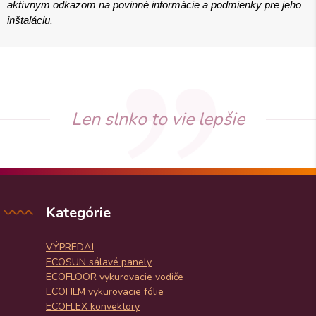
aktívnym odkazom na povinné informácie a podmienky pre jeho
inštaláciu.
Len slnko to vie lepšie
Kategórie
VÝPREDAJ
ECOSUN sálavé panely
ECOFLOOR vykurovacie vodiče
ECOFILM vykurovacie fólie
ECOFLEX konvektory