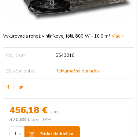
Vykurovacia rohož v hliníkovej fólii, 800 W - 10,0 m²
Viac
Obj. čislo:
5543210
Záručná doba:
Reklamačný poriadok
456,18
€
s DPH
370,88 €
bez DPH
Pridať do košíka
ks