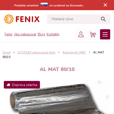
×
Produkty označené
sú vyrobené na Slovensku.
Fenix
Ako nakupovať
Blog
Kontakty
Úvod
ECOFILM vykurovacie fólie
Rohože AL-MAT
AL MAT
80/10
AL MAT 80/10
Doprava zdarma