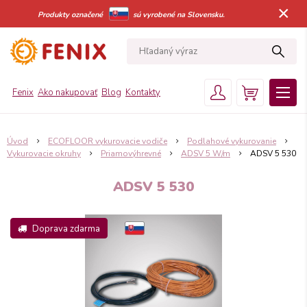
×
Produkty označené
sú vyrobené na Slovensku.
Fenix
Ako nakupovať
Blog
Kontakty
Úvod
ECOFLOOR vykurovacie vodiče
Podlahové vykurovanie
Vykurovacie okruhy
Priamovýhrevné
ADSV 5 W/m
ADSV 5 530
ADSV 5 530
Doprava zdarma