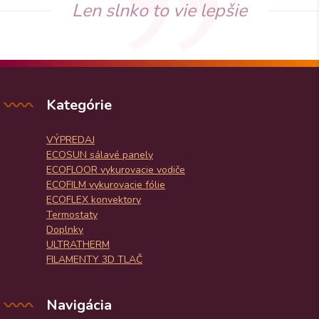
Len slnko to vie lepšie
Kategórie
VÝPREDAJ
ECOSUN sálavé panely
ECOFLOOR vykurovacie vodiče
ECOFILM vykurovacie fólie
ECOFLEX konvektory
Termostaty
Doplnky
ULTRATHERM
FILAMENTY 3D TLAČ
Navigácia