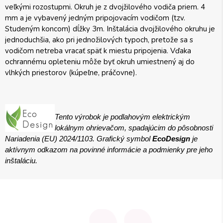
veľkými rozostupmi. Okruh je z dvojžilového vodiča priem. 4
mm a je vybavený jedným pripojovacím vodičom (tzv.
Studeným koncom) dĺžky 3m. Inštalácia dvojžilového okruhu je
jednoduchšia, ako pri jednožilových typoch, pretože sa s
vodičom netreba vracať späť k miestu pripojenia. Vďaka
ochrannému opleteniu môže byť okruh umiestnený aj do
vlhkých priestorov (kúpeľne, práčovne).
Tento výrobok je
podlahovým
elektrickým
lokálnym ohrievačom, spadajúcim do pôsobnosti
Nariadenia (EU) 2024/1103. Grafický symbol
EcoDesign
je
aktívnym odkazom na povinné informácie a podmienky pre jeho
inštaláciu.