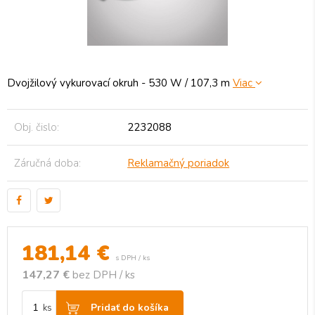
Dvojžilový vykurovací okruh - 530 W / 107,3 m
Viac
Obj. čislo:
2232088
Záručná doba:
Reklamačný poriadok
181,14
€
s DPH / ks
147,27 €
bez DPH / ks
Pridať do košíka
ks