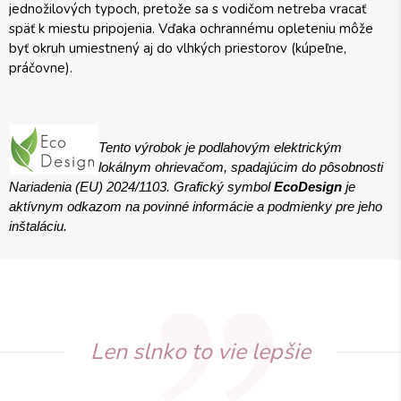
jednožilových typoch, pretože sa s vodičom netreba vracať
späť k miestu pripojenia. Vďaka ochrannému opleteniu môže
byť okruh umiestnený aj do vlhkých priestorov (kúpeľne,
práčovne).
Tento výrobok je
podlahovým
elektrickým
lokálnym ohrievačom, spadajúcim do pôsobnosti
Nariadenia (EU) 2024/1103. Grafický symbol
EcoDesign
je
aktívnym odkazom na povinné informácie a podmienky pre jeho
inštaláciu.
Len slnko to vie lepšie