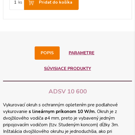
Pridať do košíka
ks
POPIS
PARAMETRE
SÚVISIACE PRODUKTY
ADSV 10 600
Vykurovací okruh s ochranným opletením pre podlahové
vykurovanie
s lineárnym príkonom 10 W/m.
Okruh je z
dvojžilového vodiča ø4 mm, preto je vybavený jedným
pripojovacím vodičom (tzv. Studeným koncom) dĺžky 3m.
Inštalácia dvojžilového okruhu je jednoduchšia, ako pri