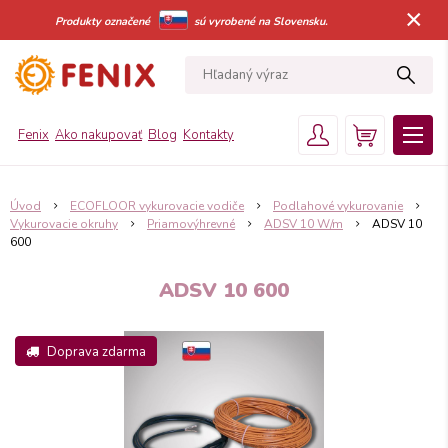
×
Produkty označené
sú vyrobené na Slovensku.
Fenix
Ako nakupovať
Blog
Kontakty
Úvod
ECOFLOOR vykurovacie vodiče
Podlahové vykurovanie
Vykurovacie okruhy
Priamovýhrevné
ADSV 10 W/m
ADSV 10
600
ADSV 10 600
Doprava zdarma