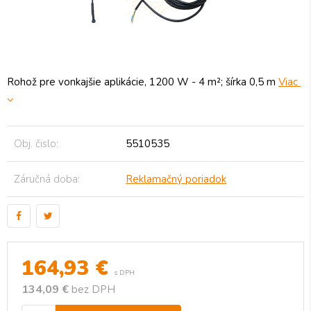
Rohož pre vonkajšie aplikácie, 1200 W - 4 m²; šírka 0,5 m
Viac
Obj. čislo:
5510535
Záručná doba:
Reklamačný poriadok
164,93
€
s DPH
134,09 €
bez DPH