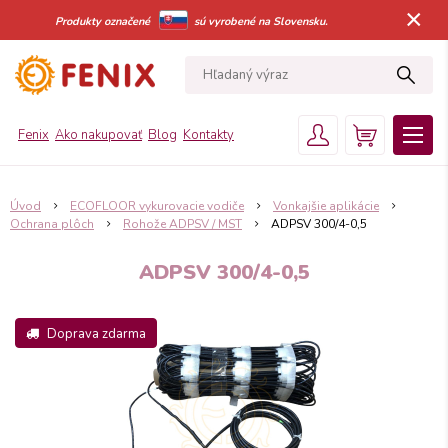
×
Produkty označené
sú vyrobené na Slovensku.
Fenix
Ako nakupovať
Blog
Kontakty
Úvod
ECOFLOOR vykurovacie vodiče
Vonkajšie aplikácie
Ochrana plôch
Rohože ADPSV / MST
ADPSV 300/4-0,5
ADPSV 300/4-0,5
Doprava zdarma