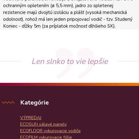
ochranným opletením (ø 5,5 mm), jadro zo spletenej
rezistencie majú dvojitú izoláciu a plášť (vysoká mechanická
odolnosť), rohož má len jeden pripojovací vodič - tzv. Studený
Koniec - dĺžky 5m (za príplatok možnosť dlhšieho SK).
Len slnko to vie lepšie
Kategórie
VÝPREDAJ
ECOSUN sálavé panely
ECOFLOOR vykurovacie vodiče
ECOFILM vykurovacie fólie