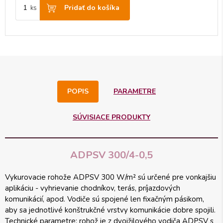
Pridať do košíka
ks
POPIS
PARAMETRE
SÚVISIACE PRODUKTY
ADPSV 300/4-0,5
Vykurovacie rohože ADPSV 300 W/m² sú určené pre vonkajšiu
aplikáciu - vyhrievanie chodníkov, terás, príjazdových
komunikácií, apod. Vodiče sú spojené len fixačným pásikom,
aby sa jednotlivé konštrukčné vrstvy komunikácie dobre spojili.
Technické parametre: rohož je z dvojžilového vodiča ADPSV s