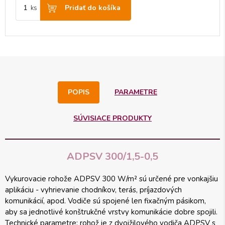
Pridať do košíka
ks
POPIS
PARAMETRE
SÚVISIACE PRODUKTY
ADPSV 300/1,5-0,5
Vykurovacie rohože ADPSV 300 W/m² sú určené pre vonkajšiu
aplikáciu - vyhrievanie chodníkov, terás, príjazdových
komunikácií, apod. Vodiče sú spojené len fixačným pásikom,
aby sa jednotlivé konštrukčné vrstvy komunikácie dobre spojili.
Technické parametre: rohož je z dvojžilového vodiča ADPSV s