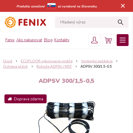
×
Produkty označené
sú vyrobené na Slovensku.
Fenix
Ako nakupovať
Blog
Kontakty
Úvod
ECOFLOOR vykurovacie vodiče
Vonkajšie aplikácie
Ochrana plôch
Rohože ADPSV / MST
ADPSV 300/1,5-0,5
ADPSV 300/1,5-0,5
Doprava zdarma