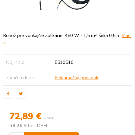
Rohož pre vonkajšie aplikácie, 450 W - 1,5 m²; šírka 0,5 m
Viac
Obj. čislo:
5510510
Záručná doba:
Reklamačný poriadok
72,89
€
s DPH
59,26 €
bez DPH