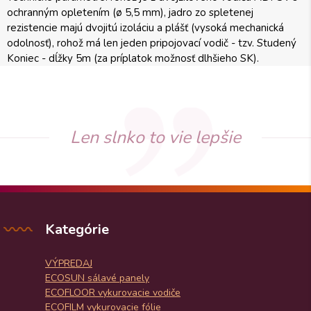
ochranným opletením (ø 5,5 mm), jadro zo spletenej
rezistencie majú dvojitú izoláciu a plášť (vysoká mechanická
odolnosť), rohož má len jeden pripojovací vodič - tzv. Studený
Koniec - dĺžky 5m (za príplatok možnosť dlhšieho SK).
Len slnko to vie lepšie
Kategórie
VÝPREDAJ
ECOSUN sálavé panely
ECOFLOOR vykurovacie vodiče
ECOFILM vykurovacie fólie