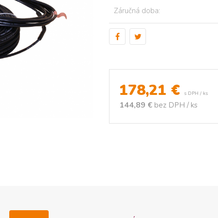
Záručná doba:
178,21
€
s DPH / ks
144,89 €
bez DPH / ks