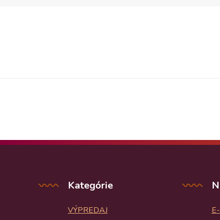
Kategórie
N
VÝPREDAJ
E-