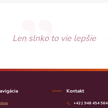
Len slnko to vie lepšie
avigácia
Kontakt
shop
+421 948 454 564