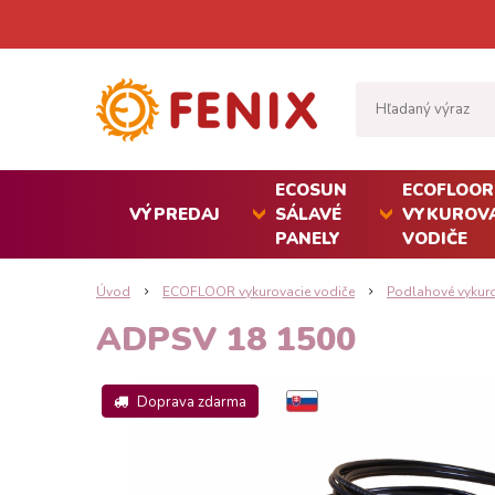
ECOSUN
ECOFLOOR
VÝPREDAJ
SÁLAVÉ
VYKUROVA
PANELY
VODIČE
Úvod
ECOFLOOR vykurovacie vodiče
Podlahové vykur
ADPSV 18 1500
Doprava zdarma