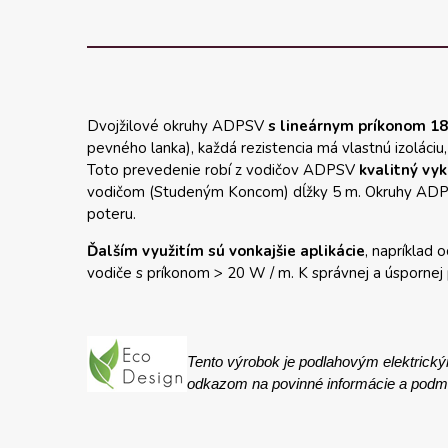
Dvojžilové okruhy ADPSV
s lineárnym príkonom 1
pevného lanka), každá rezistencia má vlastnú izoláciu,
Toto prevedenie robí z vodičov ADPSV
kvalitný vyk
vodičom (Studeným Koncom) dĺžky 5 m. Okruhy AD
poteru.
Ďalším využitím sú vonkajšie aplikácie
, napríklad 
vodiče s príkonom > 20 W / m. K správnej a úspornej 
Tento výrobok je podlahovým elektrick
odkazom na povinné informácie a podmie