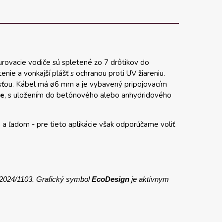
kurovacie vodiče sú spletené zo 7 drôtikov do
nie a vonkajší plášť s ochranou proti UV žiareniu.
sťou. Kábel má ø6 mm a je vybavený pripojovacím
ie
, s uložením do betónového alebo anhydridového
 a ľadom - pre tieto aplikácie však odporúčame voliť
 2024/1103. Grafický symbol
EcoDesign
je aktívnym