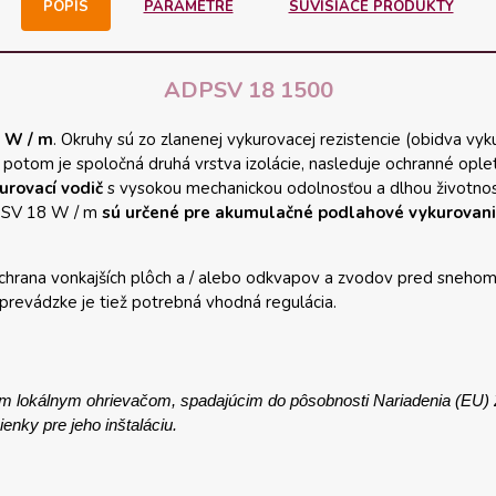
POPIS
PARAMETRE
SÚVISIACE PRODUKTY
ADPSV 18 1500
8 W / m
. Okruhy sú zo zlanenej vykurovacej rezistencie (obidva vy
 potom je spoločná druhá vrstva izolácie, nasleduje ochranné oplete
urovací vodič
s vysokou mechanickou odolnosťou a dlhou životno
PSV 18 W / m
sú určené pre akumulačné podlahové vykurovan
ochrana vonkajších plôch a / alebo odkvapov a zvodov pred snehom
prevádzke je tiež potrebná vhodná regulácia.
ým lokálnym ohrievačom, spadajúcim do pôsobnosti Nariadenia (EU)
nky pre jeho inštaláciu.