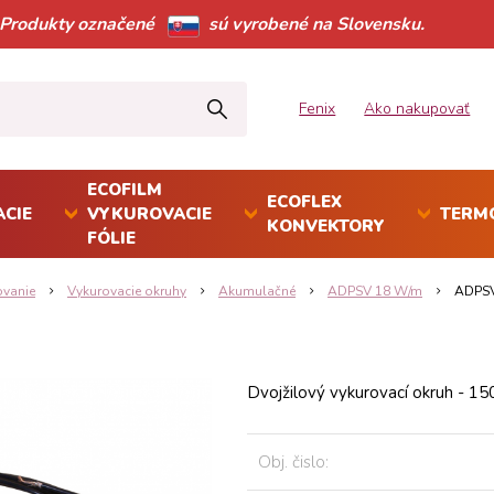
Produkty označené
sú vyrobené na Slovensku.
Fenix
Ako nakupovať
ECOFILM
ECOFLEX
CIE
VYKUROVACIE
TERM
KONVEKTORY
FÓLIE
ovanie
Vykurovacie okruhy
Akumulačné
ADPSV 18 W/m
ADPSV
Dvojžilový vykurovací okruh - 1
Obj. čislo: