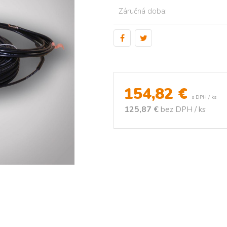
Záručná doba:
154,82
€
s DPH / ks
125,87 €
bez DPH / ks