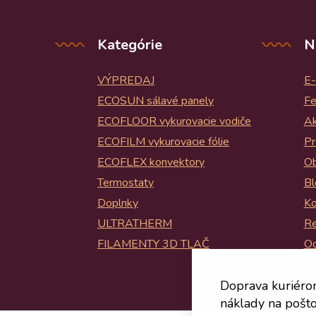
Kategórie
N
VÝPREDAJ
E-
ECOSUN sálavé panely
Fe
ECOFLOOR vykurovacie vodiče
Ak
ECOFILM vykurovacie fólie
Pr
ECOFLEX konvektory
Ob
Termostaty
Bl
Doplnky
Ko
ULTRATHERM
Re
FILAMENTY 3D TLAČ
Oc
Bl
Doprava kuriéro
náklady na pošto