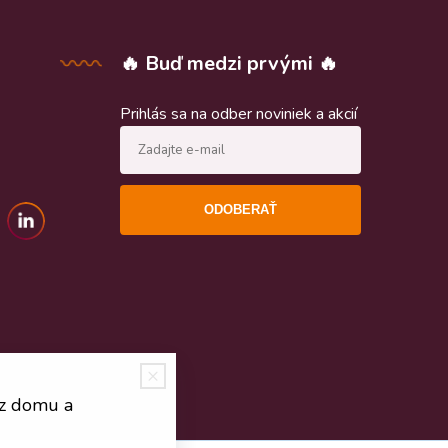
🔥 Buď medzi prvými 🔥
Prihlás sa na odber noviniek a akcií
ODOBERAŤ
 z domu a