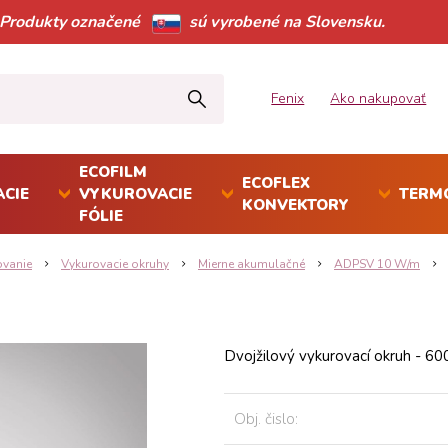
Produkty označené
sú vyrobené na Slovensku.
Fenix
Ako nakupovať
ECOFILM
ECOFLEX
CIE
VYKUROVACIE
TERM
KONVEKTORY
FÓLIE
ovanie
Vykurovacie okruhy
Mierne akumulačné
ADPSV 10 W/m
Dvojžilový vykurovací okruh - 6
Obj. čislo: