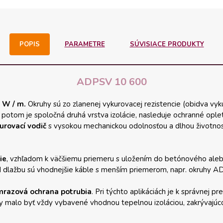
POPIS
PARAMETRE
SÚVISIACE PRODUKTY
ADPSV 10 600
 W / m.
Okruhy sú zo zlanenej vykurovacej rezistencie (obidva vyk
 potom je spoločná druhá vrstva izolácie, nasleduje ochranné oplete
urovací vodič
s vysokou mechanickou odolnosťou a dlhou životno
ie
, vzhľadom k väčšiemu priemeru s uložením do betónového aleb
 dlažbu sú vhodnejšie káble s menším priemerom, napr. okruhy A
imrazová ochrana potrubia
. Pri týchto aplikáciách je k správnej 
y malo byť vždy vybavené vhodnou tepelnou izoláciou, zakrývajúco