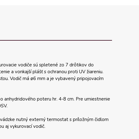
urovacie vodiče sú spletené zo 7 drôtikov do
nie a vonkajší plášť s ochranou proti UV žiareniu.
sťou. Vodič má ø6 mm a je vybavený pripojovacím
o anhydridového poteru hr. 4-8 cm. Pre umiestnenie
DSV.
prevádzke nutný externý termostat s príložným čidlom
u aj vykurovací vodič.