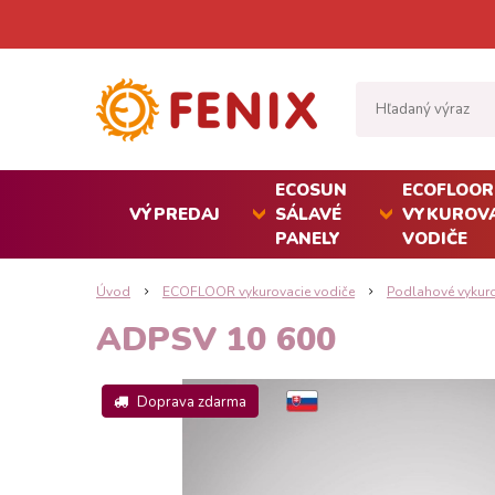
ECOSUN
ECOFLOOR
VÝPREDAJ
SÁLAVÉ
VYKUROVA
PANELY
VODIČE
Úvod
ECOFLOOR vykurovacie vodiče
Podlahové vykur
ADPSV 10 600
Doprava zdarma