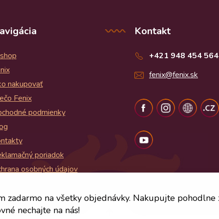
avigácia
Kontakt
shop
+421 948 454 564
nix
fenix@fenix.sk
o nakupovať
ečo Fenix
chodné podmienky
og
ntakty
klamačný poriadok
hrana osobných údajov
og
m zadarmo na všetky objednávky. Nakupujte pohodlne
vné nechajte na nás!