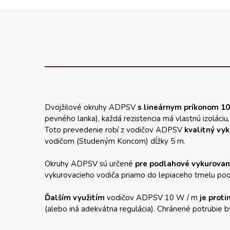
Dvojžilové okruhy ADPSV
s lineárnym príkonom 10
pevného lanka), každá rezistencia má vlastnú izoláciu,
Toto prevedenie robí z vodičov ADPSV
kvalitný vyk
vodičom (Studeným Koncom) dĺžky 5 m.
Okruhy ADPSV sú určené
pre podlahové vykurovan
vykurovacieho vodiča priamo do lepiaceho tmelu pod
Ďalším využitím
vodičov ADPSV 10 W / m
je prot
(alebo iná adekvátna regulácia). Chránené potrubie b